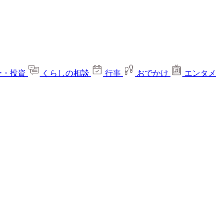
ー・投資
くらしの相談
行事
おでかけ
エンタメ