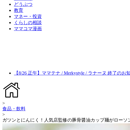
どうぶつ
教育
マネー・投資
くらしの相談
ママコマ漫画
【8/26 正午】ママテナ / Merkystyle / ラナーヌ 終了の
>
食品・飲料
>
ガツンとにんにく！人気店監修の豚骨醤油カップ麺がローソ