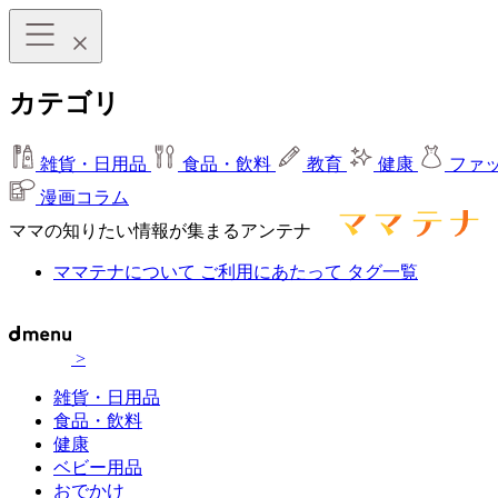
カテゴリ
雑貨・日用品
食品・飲料
教育
健康
ファ
漫画コラム
ママの知りたい情報が集まるアンテナ
ママテナについて
ご利用にあたって
タグ一覧
>
雑貨・日用品
食品・飲料
健康
ベビー用品
おでかけ