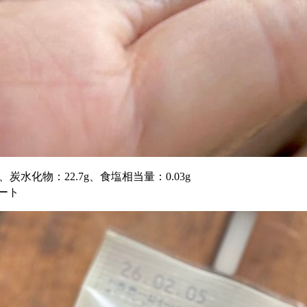
g、炭水化物：22.7g、食塩相当量：0.03g
ート