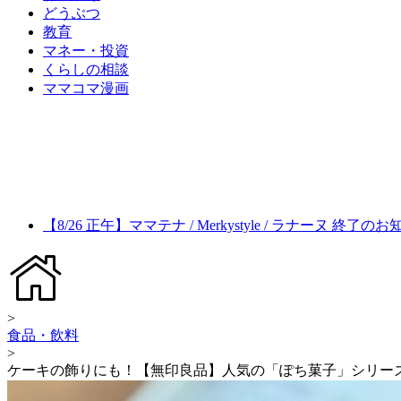
どうぶつ
教育
マネー・投資
くらしの相談
ママコマ漫画
【8/26 正午】ママテナ / Merkystyle / ラナーヌ 終了の
>
食品・飲料
>
ケーキの飾りにも！【無印良品】人気の「ぽち菓子」シリー