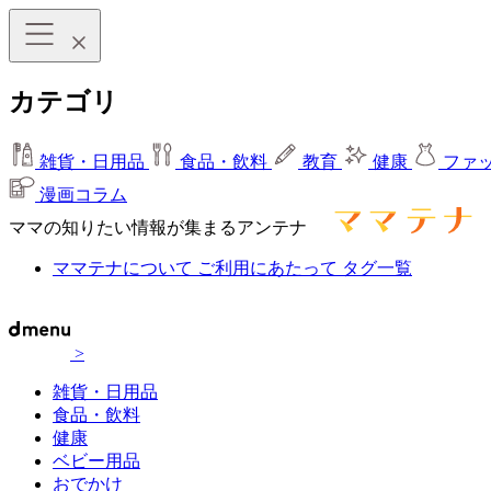
カテゴリ
雑貨・日用品
食品・飲料
教育
健康
ファ
漫画コラム
ママの知りたい情報が集まるアンテナ
ママテナについて
ご利用にあたって
タグ一覧
>
雑貨・日用品
食品・飲料
健康
ベビー用品
おでかけ