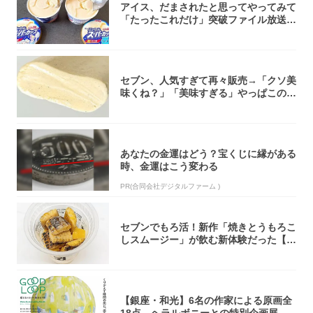
アイス、だまされたと思ってやってみて
「たったこれだけ」突破ファイル放送で
大注目！...
セブン、人気すぎて再々販売→「クソ美
味くね？」「美味すぎる」やっぱこのク
オリティ...
あなたの金運はどう？宝くじに縁がある
時、金運はこう変わる
PR(合同会社デジタルファーム )
セブンでもろ活！新作「焼きとうもろこ
しスムージー」が飲む新体験だった【東
京の一部...
【銀座・和光】6名の作家による原画全