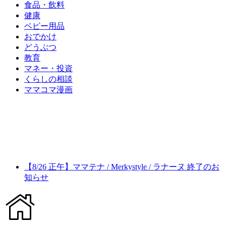
食品・飲料
健康
ベビー用品
おでかけ
どうぶつ
教育
マネー・投資
くらしの相談
ママコマ漫画
【8/26 正午】ママテナ / Merkystyle / ラナーヌ 終了のお
知らせ