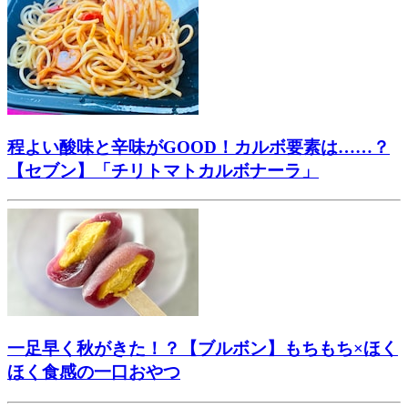
程よい酸味と辛味がGOOD！カルボ要素は……？
【セブン】「チリトマトカルボナーラ」
一足早く秋がきた！？【ブルボン】もちもち×ほく
ほく食感の一口おやつ