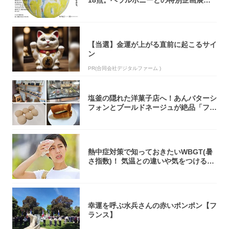
18点。ヘラルボニーとの特別企画展「G
OOD...
【当選】金運が上がる直前に起こるサイ
ン
PR(合同会社デジタルファーム )
塩釜の隠れた洋菓子店へ！あんバターシ
フォンとブールドネージュが絶品「フー
ルセック...
熱中症対策で知っておきたいWBGT(暑
さ指数)！ 気温との違いや気をつけるべ
きポ...
幸運を呼ぶ水兵さんの赤いポンポン【フ
ランス】