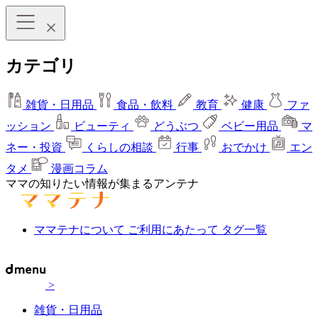
カテゴリ
雑貨・日用品
食品・飲料
教育
健康
ファ
ッション
ビューティ
どうぶつ
ベビー用品
マ
ネー・投資
くらしの相談
行事
おでかけ
エン
タメ
漫画コラム
ママの知りたい情報が集まるアンテナ
ママテナについて
ご利用にあたって
タグ一覧
>
雑貨・日用品