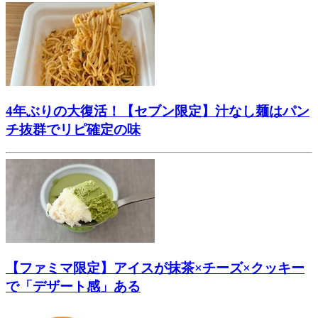
4年ぶりの大復活！【セブン限定】汁なし麺はパン
チ抜群でリピ確定の味
【ファミマ限定】アイスが抹茶×チーズ×クッキー
で「デザート感」ある