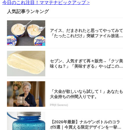
今日のこれ注目！ママテナピックアップ >
人気記事ランキング
アイス、だまされたと思ってやってみて
「たったこれだけ」突破ファイル放送で
大注目！...
セブン、人気すぎて再々販売→「クソ美
味くね？」「美味すぎる」やっぱこのク
オリティ...
「大金が欲しいなら試して！」あなたも
大金持ちの仲間入りです。
PR(Il Sereno)
【2026年最新】ナルゲンボトルのコラ
ボ5選｜今買える限定デザインを一挙紹