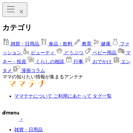
カテゴリ
雑貨・日用品
食品・飲料
教育
健康
ファ
ッション
ビューティ
どうぶつ
ベビー用品
マ
ネー・投資
くらしの相談
行事
おでかけ
エン
タメ
漫画コラム
ママの知りたい情報が集まるアンテナ
ママテナについて
ご利用にあたって
タグ一覧
>
雑貨・日用品