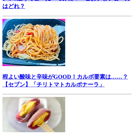
はどれ？
程よい酸味と辛味がGOOD！カルボ要素は……？
【セブン】「チリトマトカルボナーラ」