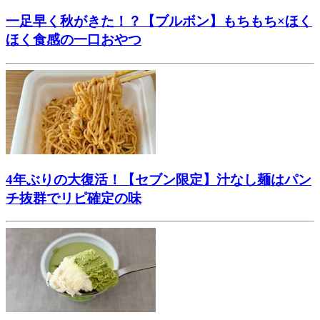
一足早く秋がきた！？【ブルボン】もちもち×ほく
ほく食感の一口おやつ
4年ぶりの大復活！【セブン限定】汁なし麺はパン
チ抜群でリピ確定の味