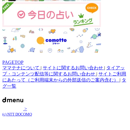
PAGETOP
ママテナについて
|
サイトに関するお問い合わせ
|
タイアッ
プ・コンテンツ配信等に関するお問い合わせ
|
サイトご利用
にあたって（ご利用端末からの外部送信のご案内含む）
|
タ
グ一覧
>
(c) NTT DOCOMO