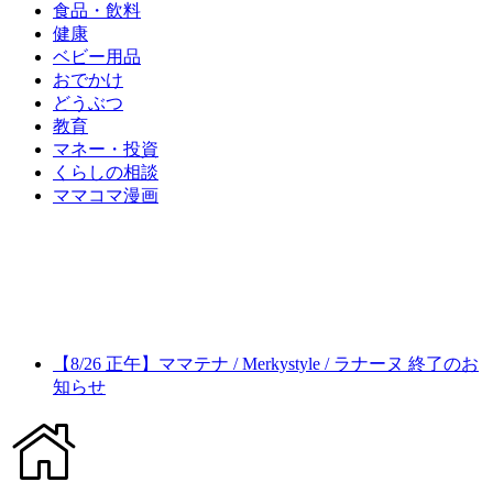
食品・飲料
健康
ベビー用品
おでかけ
どうぶつ
教育
マネー・投資
くらしの相談
ママコマ漫画
【8/26 正午】ママテナ / Merkystyle / ラナーヌ 終了のお
知らせ