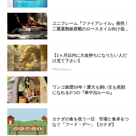
介！
ユニフレーム『ファイアレイル』発売！
二重遮熱板搭載のロースタイル向け低型
焚き火台
【1ヶ月以内に大金持ちになりたい人だ
け見て下さい】
PR(Il Sereno)
ワンコ旅歴20年！愛犬も飼い主も笑顔
になれる3つの『車中泊ルール』
カナダの食を祝う一日 市場と食卓をつ
なぐ「フード・デー」【カナダ】