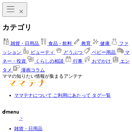
カテゴリ
雑貨・日用品
食品・飲料
教育
健康
ファ
ッション
ビューティ
どうぶつ
ベビー用品
マ
ネー・投資
くらしの相談
行事
おでかけ
エン
タメ
漫画コラム
ママの知りたい情報が集まるアンテナ
ママテナについて
ご利用にあたって
タグ一覧
>
雑貨・日用品