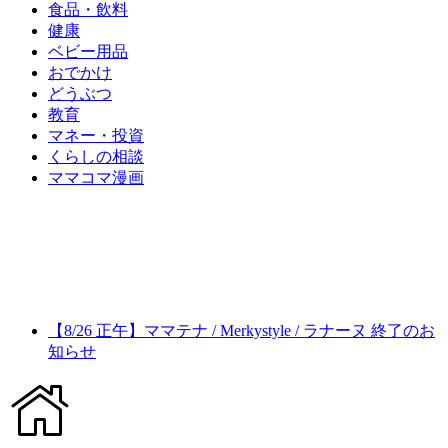
食品・飲料
健康
ベビー用品
おでかけ
どうぶつ
教育
マネー・投資
くらしの相談
ママコマ漫画
【8/26 正午】ママテナ / Merkystyle / ラナーヌ 終了のお
知らせ