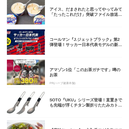
アイス、だまされたと思ってやってみて
「たったこれだけ」突破ファイル放送で
大注目！...
コールマン『J.ジェットブラック』第2
弾登場！サッカー日本代表モデルの新作
5アイ...
アマゾン1位「このお茶ガチです」噂の
お茶
PR(ハーブ健康本舗)
SOTO『UKU』シリーズ登場！直置きで
も先端が浮くチタン製折りたたみカトラ
リー