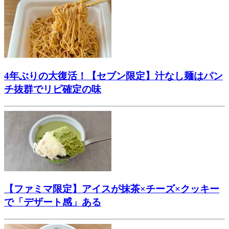
4年ぶりの大復活！【セブン限定】汁なし麺はパン
チ抜群でリピ確定の味
【ファミマ限定】アイスが抹茶×チーズ×クッキー
で「デザート感」ある