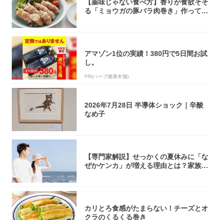
【薬味じゃない食べ方】香りが食欲そそ
る「ミョウガの豚バラ肉巻き」作ってみ
た！辛み...
アマゾン1位の実績！380円で5日間お試
し。
PR(ハーブ健康本舗)
2026年7月28日 半導体ショック｜辛酸
なめ子
【専門家解説】せっかくの夏休みに「な
ぜかケンカ」が増える理由とは？家族・
パートナ...
カリとろ食感がたまらない！チーズとオ
クラのくるくる巻き