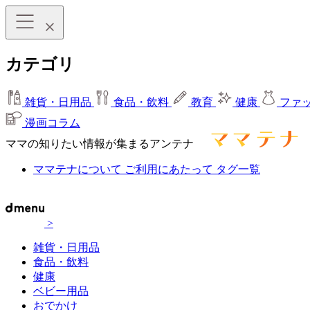
カテゴリ
雑貨・日用品
食品・飲料
教育
健康
ファ
漫画コラム
ママの知りたい情報が集まるアンテナ
ママテナについて
ご利用にあたって
タグ一覧
>
雑貨・日用品
食品・飲料
健康
ベビー用品
おでかけ