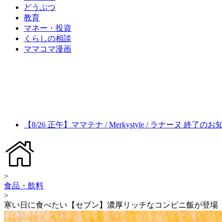
どうぶつ
教育
マネー・投資
くらしの相談
ママコマ漫画
【8/26 正午】ママテナ / Merkystyle / ラナーヌ 終了の
>
食品・飲料
>
寒い日に食べたい【セブン】濃厚リッチなコンビニ飯が登場