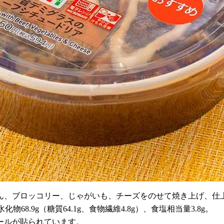
ん、ブロッコリー、じゃがいも、チーズをのせて焼き上げ、仕
水化物68.9g（糖質64.1g、食物繊維4.8g）、食塩相当量3.8g。
ールが貼られています。