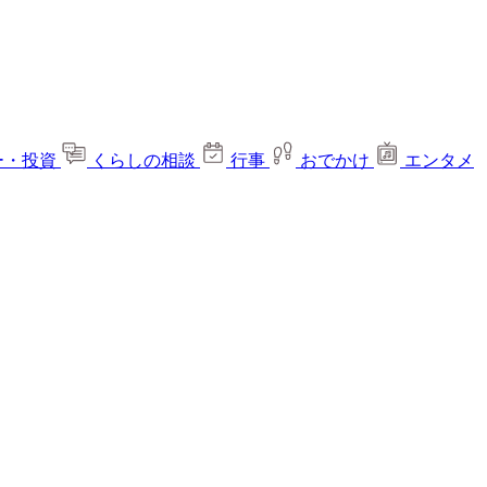
ー・投資
くらしの相談
行事
おでかけ
エンタメ