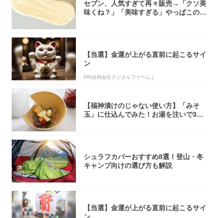
セブン、人気すぎて再々販売→「クソ美
味くね？」「美味すぎる」やっぱこのク
オリティ...
【当選】金運が上がる直前に起こるサイ
ン
PR(合同会社デジタルファーム )
【福神漬けのじゃない使い方】「みそ
玉」に仕込んでみた！お湯を注いで30
秒で…朝の...
シュラフカバーおすすめ8選！登山・冬
キャンプ向けの選び方も解説
【当選】金運が上がる直前に起こるサイ
ン