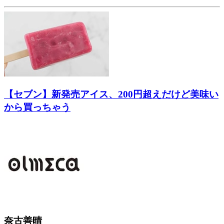
【セブン】新発売アイス、200円超えだけど美味い
から買っちゃう
奈古善晴