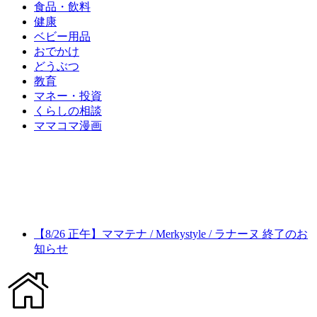
食品・飲料
健康
ベビー用品
おでかけ
どうぶつ
教育
マネー・投資
くらしの相談
ママコマ漫画
【8/26 正午】ママテナ / Merkystyle / ラナーヌ 終了のお
知らせ