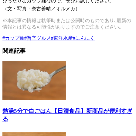
ぴったりなカップ麺なので、ぜひお試しください。
（文・写真：奈古善晴／オルメカ）
※本記事の情報は執筆時または公開時のものであり､最新の
情報とは異なる可能性がありますのでご注意ください｡
#
カップ麺
#
旨辛グルメ
#
東洋水産
#
にんにく
関連記事
熱湯5分で白ごはん【日清食品】新商品が便利すぎ
る