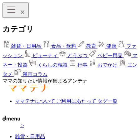
カテゴリ
雑貨・日用品
食品・飲料
教育
健康
ファ
ッション
ビューティ
どうぶつ
ベビー用品
マ
ネー・投資
くらしの相談
行事
おでかけ
エン
タメ
漫画コラム
ママの知りたい情報が集まるアンテナ
ママテナについて
ご利用にあたって
タグ一覧
>
雑貨・日用品