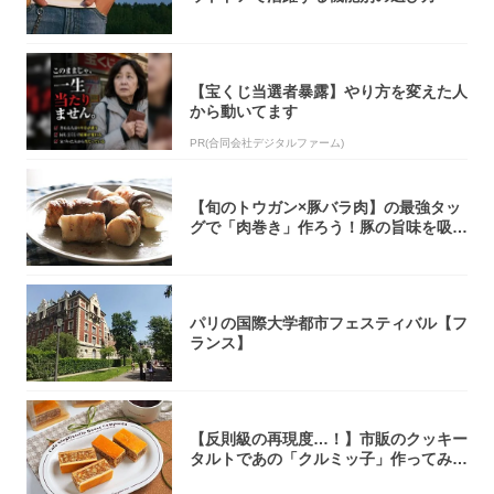
【宝くじ当選者暴露】やり方を変えた人
から動いてます
PR(合同会社デジタルファーム)
【旬のトウガン×豚バラ肉】の最強タッ
グで「肉巻き」作ろう！豚の旨味を吸い
尽くした...
パリの国際大学都市フェスティバル【フ
ランス】
【反則級の再現度…！】市販のクッキー
タルトであの「クルミッ子」作ってみ
た！濃厚キ...