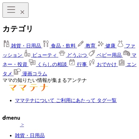
カテゴリ
雑貨・日用品
食品・飲料
教育
健康
ファ
ッション
ビューティ
どうぶつ
ベビー用品
マ
ネー・投資
くらしの相談
行事
おでかけ
エン
タメ
漫画コラム
ママの知りたい情報が集まるアンテナ
ママテナについて
ご利用にあたって
タグ一覧
>
雑貨・日用品