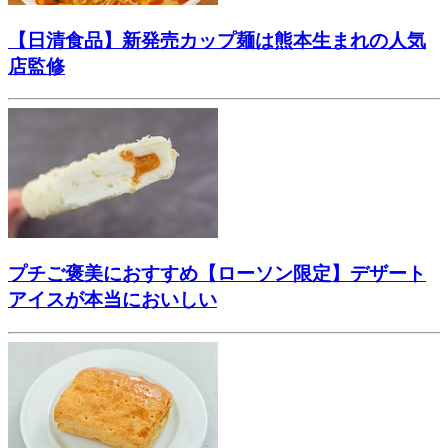
【日清食品】新発売カップ麺は熊本生まれの人気
店監修
プチご褒美におすすめ【ローソン限定】デザート
アイスが本当においしい