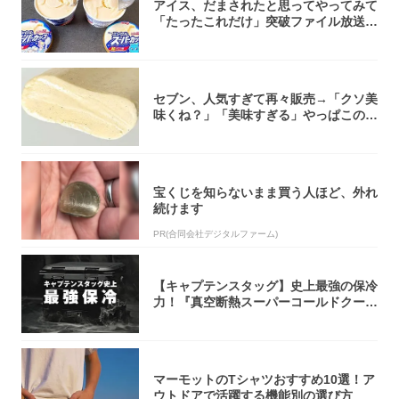
アイス、だまされたと思ってやってみて
「たったこれだけ」突破ファイル放送で
大注目！...
セブン、人気すぎて再々販売→「クソ美
味くね？」「美味すぎる」やっぱこのク
オリティ...
宝くじを知らないまま買う人ほど、外れ
続けます
PR(合同会社デジタルファーム)
【キャプテンスタッグ】史上最強の保冷
力！『真空断熱スーパーコールドクーラ
ーボック...
マーモットのTシャツおすすめ10選！ア
ウトドアで活躍する機能別の選び方