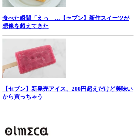
食べた瞬間「えっ」…【セブン】新作スイーツが
想像を超えてきた
【セブン】新発売アイス、200円超えだけど美味い
から買っちゃう