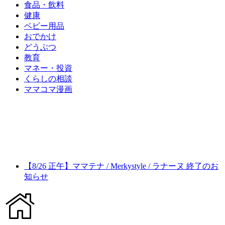
食品・飲料
健康
ベビー用品
おでかけ
どうぶつ
教育
マネー・投資
くらしの相談
ママコマ漫画
【8/26 正午】ママテナ / Merkystyle / ラナーヌ 終了のお
知らせ