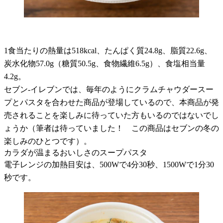
1食当たりの熱量は518kcal、たんぱく質24.8g、脂質22.6g、
炭水化物57.0g（糖質50.5g、食物繊維6.5g）、食塩相当量
4.2g。
セブン-イレブンでは、毎年のようにクラムチャウダースー
プとパスタを合わせた商品が登場しているので、本商品が発
売されることを楽しみに待っていた方もいるのではないでし
ょうか（筆者は待っていました！ この商品はセブンの冬の
楽しみのひとつです）。
カラダが温まるおいしさのスープパスタ
電子レンジの加熱目安は、500Wで4分30秒、1500Wで1分30
秒です。