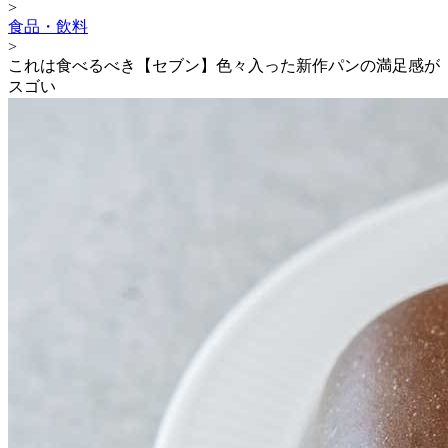
>
食品・飲料
>
これは食べるべき【セブン】色々入った新作パンの満足感が
スゴい