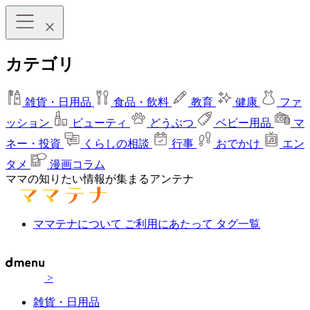
カテゴリ
雑貨・日用品
食品・飲料
教育
健康
ファ
ッション
ビューティ
どうぶつ
ベビー用品
マ
ネー・投資
くらしの相談
行事
おでかけ
エン
タメ
漫画コラム
ママの知りたい情報が集まるアンテナ
ママテナについて
ご利用にあたって
タグ一覧
>
雑貨・日用品