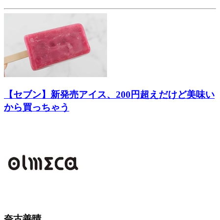
【セブン】新発売アイス、200円超えだけど美味い
から買っちゃう
奈古善晴