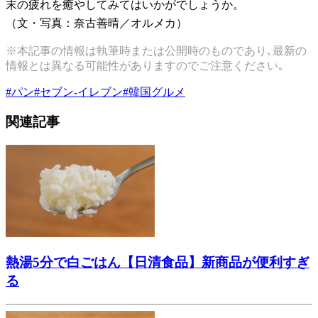
末の疲れを癒やしてみてはいかがでしょうか。
（文・写真：奈古善晴／オルメカ）
※本記事の情報は執筆時または公開時のものであり､最新の
情報とは異なる可能性がありますのでご注意ください｡
#
パン
#
セブン-イレブン
#
韓国グルメ
関連記事
熱湯5分で白ごはん【日清食品】新商品が便利すぎ
る