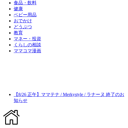
食品・飲料
健康
ベビー用品
おでかけ
どうぶつ
教育
マネー・投資
くらしの相談
ママコマ漫画
【8/26 正午】ママテナ / Merkystyle / ラナーヌ 終了のお
知らせ