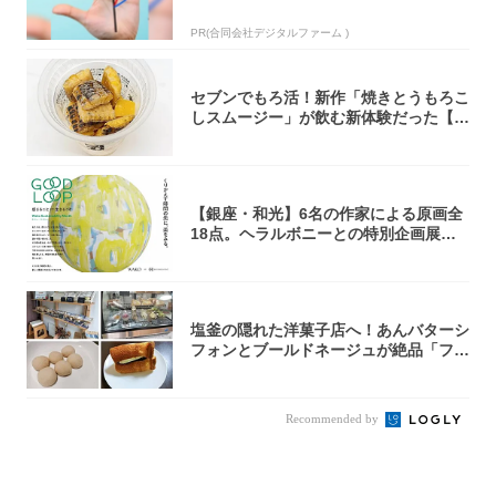
PR(合同会社デジタルファーム )
セブンでもろ活！新作「焼きとうもろこ
しスムージー」が飲む新体験だった【東
京の一部...
【銀座・和光】6名の作家による原画全
18点。ヘラルボニーとの特別企画展「G
OOD...
塩釜の隠れた洋菓子店へ！あんバターシ
フォンとブールドネージュが絶品「フー
ルセック...
Recommended by