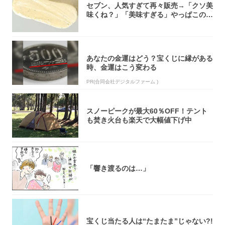
セブン、人気すぎて再々販売→「クソ美
味くね？」「美味すぎる」やっぱこのク
オリティ...
あなたの金運はどう？宝くじに縁がある
時、金運はこう変わる
PR(合同会社デジタルファーム )
スノーピークが最大60％OFF！テント
も焚き火台も楽天で大幅値下げ中
「響き渡るのは…」
宝くじ当たる人は“たまたま”じゃない?!