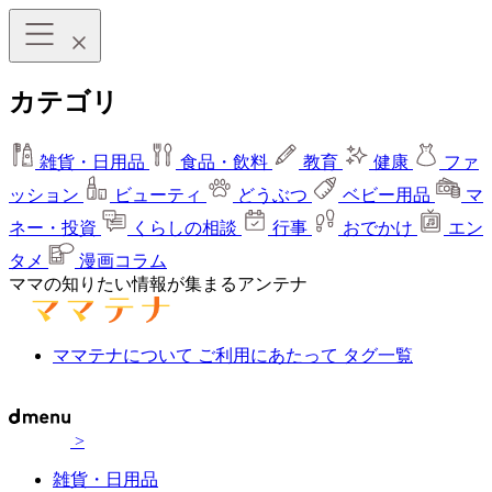
カテゴリ
雑貨・日用品
食品・飲料
教育
健康
ファ
ッション
ビューティ
どうぶつ
ベビー用品
マ
ネー・投資
くらしの相談
行事
おでかけ
エン
タメ
漫画コラム
ママの知りたい情報が集まるアンテナ
ママテナについて
ご利用にあたって
タグ一覧
>
雑貨・日用品