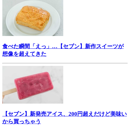
食べた瞬間「えっ」…【セブン】新作スイーツが
想像を超えてきた
【セブン】新発売アイス、200円超えだけど美味い
から買っちゃう