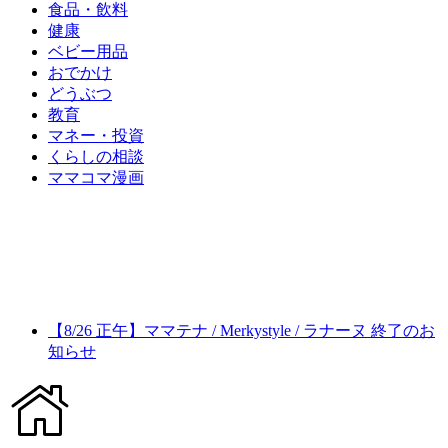
食品・飲料
健康
ベビー用品
おでかけ
どうぶつ
教育
マネー・投資
くらしの相談
ママコマ漫画
【8/26 正午】ママテナ / Merkystyle / ラナーヌ 終了のお
知らせ