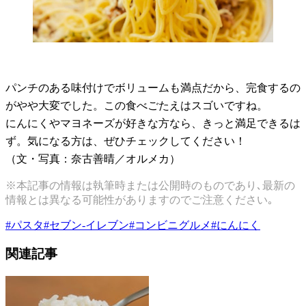
パンチのある味付けでボリュームも満点だから、完食するの
がやや大変でした。この食べごたえはスゴいですね。
にんにくやマヨネーズが好きな方なら、きっと満足できるは
ず。気になる方は、ぜひチェックしてください！
（文・写真：奈古善晴／オルメカ）
※本記事の情報は執筆時または公開時のものであり､最新の
情報とは異なる可能性がありますのでご注意ください｡
#
パスタ
#
セブン-イレブン
#
コンビニグルメ
#
にんにく
関連記事