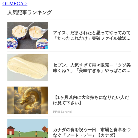
OLMECA >
人気記事ランキング
アイス、だまされたと思ってやってみて
「たったこれだけ」突破ファイル放送で
大注目！...
セブン、人気すぎて再々販売→「クソ美
味くね？」「美味すぎる」やっぱこのク
オリティ...
【1ヶ月以内に大金持ちになりたい人だ
け見て下さい】
PR(Il Sereno)
カナダの食を祝う一日 市場と食卓をつ
なぐ「フード・デー」【カナダ】