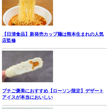
【日清食品】新発売カップ麺は熊本生まれの人気
店監修
プチご褒美におすすめ【ローソン限定】デザート
アイスが本当においしい