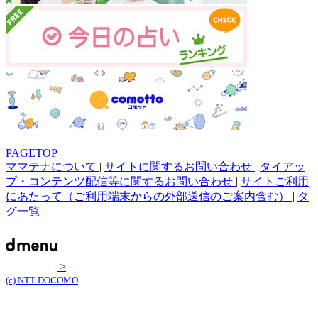
PAGETOP
ママテナについて
|
サイトに関するお問い合わせ
|
タイアッ
プ・コンテンツ配信等に関するお問い合わせ
|
サイトご利用
にあたって（ご利用端末からの外部送信のご案内含む）
|
タ
グ一覧
>
(c) NTT DOCOMO