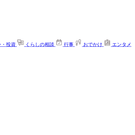
ー・投資
くらしの相談
行事
おでかけ
エンタメ