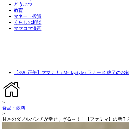
どうぶつ
教育
マネー・投資
くらしの相談
ママコマ漫画
【8/26 正午】ママテナ / Merkystyle / ラナーヌ 終了の
>
食品・飲料
>
甘さのダブルパンチが幸せすぎる～！！【ファミマ】の新作