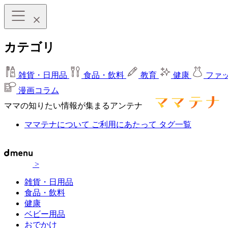
カテゴリ
雑貨・日用品
食品・飲料
教育
健康
ファ
漫画コラム
ママの知りたい情報が集まるアンテナ
ママテナについて
ご利用にあたって
タグ一覧
>
雑貨・日用品
食品・飲料
健康
ベビー用品
おでかけ