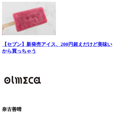
【セブン】新発売アイス、200円超えだけど美味い
から買っちゃう
奈古善晴