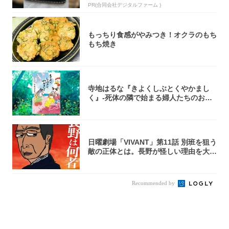
PR(合同会社デジタルファーム )
もっちり食感がやみつき！オクラのもち
もち焼き
寺地はるな『きよくしぶとくやかまし
く』-死体の隣で始まる婦人たちのお茶
会⁉ 秘密...
日曜劇場「VIVANT」第11話 別班を狙う
敵の正体とは。長野が怪しい理由を大
考...
Recommended by