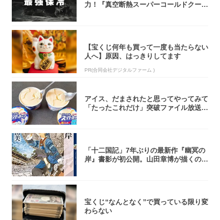
力！『真空断熱スーパーコールドクーラ
ーボック...
【宝くじ何年も買って一度も当たらない
人へ】原因、はっきりしてます
PR(合同会社デジタルファーム )
アイス、だまされたと思ってやってみて
「たったこれだけ」突破ファイル放送で
大注目！...
「十二国記」7年ぶりの最新作『幽冥の
岸』書影が初公開。山田章博が描くのは
謎めいた...
宝くじ“なんとなく”で買っている限り変
わらない