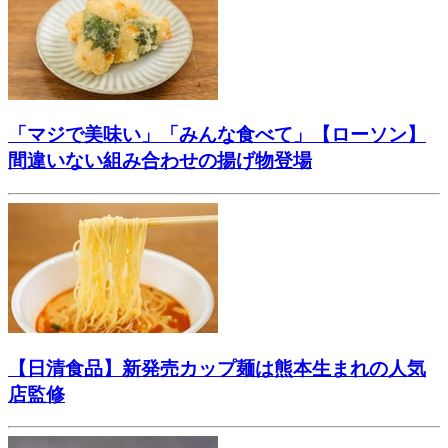
「マジで美味い」「みんな食べて」【ローソン】
間違いない組み合わせの揚げ物登場
【日清食品】新発売カップ麺は熊本生まれの人気
店監修