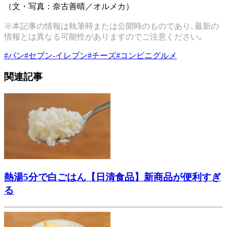
（文・写真：奈古善晴／オルメカ）
※本記事の情報は執筆時または公開時のものであり､最新の
情報とは異なる可能性がありますのでご注意ください｡
#
パン
#
セブン-イレブン
#
チーズ
#
コンビニグルメ
関連記事
熱湯5分で白ごはん【日清食品】新商品が便利すぎ
る