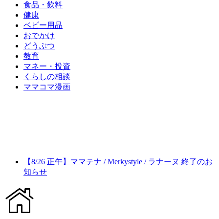
食品・飲料
健康
ベビー用品
おでかけ
どうぶつ
教育
マネー・投資
くらしの相談
ママコマ漫画
【8/26 正午】ママテナ / Merkystyle / ラナーヌ 終了のお
知らせ