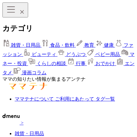
カテゴリ
雑貨・日用品
食品・飲料
教育
健康
ファ
ッション
ビューティ
どうぶつ
ベビー用品
マ
ネー・投資
くらしの相談
行事
おでかけ
エン
タメ
漫画コラム
ママの知りたい情報が集まるアンテナ
ママテナについて
ご利用にあたって
タグ一覧
>
雑貨・日用品