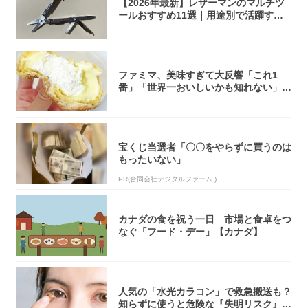
【2026年最新】レザーマンのマルチツ
ールおすすめ11選｜用途別で活躍する
モデル...
ファミマ、美味すぎて大反響「これ1
番」「世界一おいしいかも知れない」
「飲めそう」
宝くじ当選者「〇〇をやらずに買うのは
もったいない」
PR(合同会社デジタルファーム )
カナダの食を祝う一日 市場と食卓をつ
なぐ「フード・デー」【カナダ】
人気の「水光カラコン」で救急搬送も？
知らずに使うと危険な『失明リスク』と