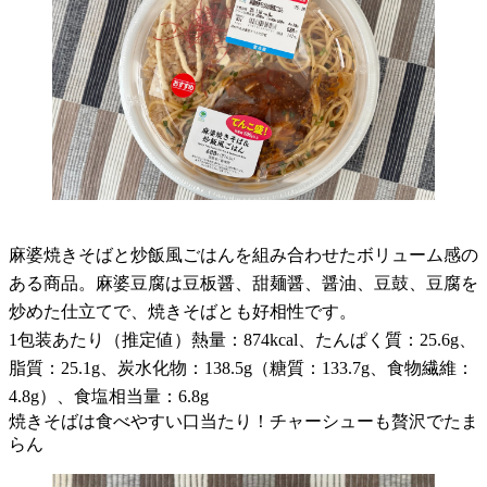
麻婆焼きそばと炒飯風ごはんを組み合わせたボリューム感の
ある商品。麻婆豆腐は豆板醤、甜麺醤、醤油、豆鼓、豆腐を
炒めた仕立てで、焼きそばとも好相性です。
1包装あたり（推定値）熱量：874kcal、たんぱく質：25.6g、
脂質：25.1g、炭水化物：138.5g（糖質：133.7g、食物繊維：
4.8g）、食塩相当量：6.8g
焼きそばは食べやすい口当たり！チャーシューも贅沢でたま
らん