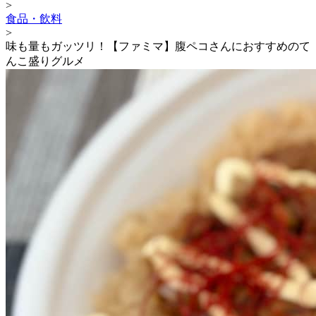
>
食品・飲料
>
味も量もガッツリ！【ファミマ】腹ペコさんにおすすめのて
んこ盛りグルメ