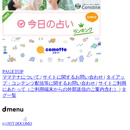
PAGETOP
ママテナについて
|
サイトに関するお問い合わせ
|
タイアッ
プ・コンテンツ配信等に関するお問い合わせ
|
サイトご利用
にあたって（ご利用端末からの外部送信のご案内含む）
|
タ
グ一覧
>
(c) NTT DOCOMO