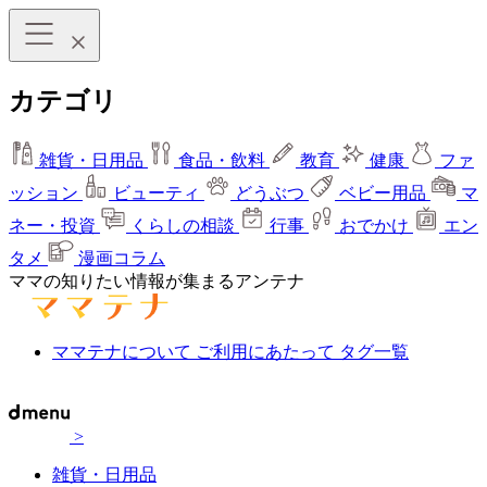
カテゴリ
雑貨・日用品
食品・飲料
教育
健康
ファ
ッション
ビューティ
どうぶつ
ベビー用品
マ
ネー・投資
くらしの相談
行事
おでかけ
エン
タメ
漫画コラム
ママの知りたい情報が集まるアンテナ
ママテナについて
ご利用にあたって
タグ一覧
>
雑貨・日用品