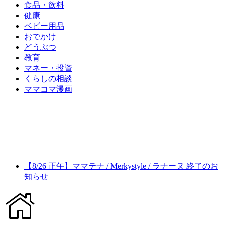
食品・飲料
健康
ベビー用品
おでかけ
どうぶつ
教育
マネー・投資
くらしの相談
ママコマ漫画
【8/26 正午】ママテナ / Merkystyle / ラナーヌ 終了のお
知らせ