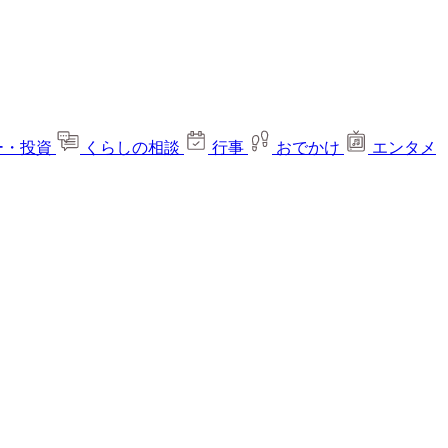
ー・投資
くらしの相談
行事
おでかけ
エンタメ