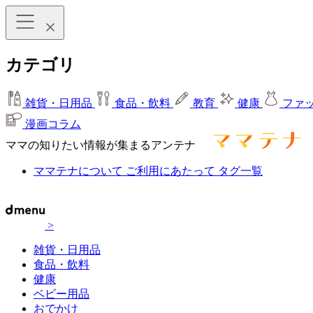
カテゴリ
雑貨・日用品
食品・飲料
教育
健康
ファ
漫画コラム
ママの知りたい情報が集まるアンテナ
ママテナについて
ご利用にあたって
タグ一覧
>
雑貨・日用品
食品・飲料
健康
ベビー用品
おでかけ