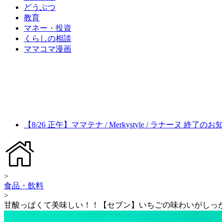
どうぶつ
教育
マネー・投資
くらしの相談
ママコマ漫画
【8/26 正午】ママテナ / Merkystyle / ラナーヌ 終了の
>
食品・飲料
>
甘酸っぱくて美味しい！！【セブン】いちごの味わいがしっ