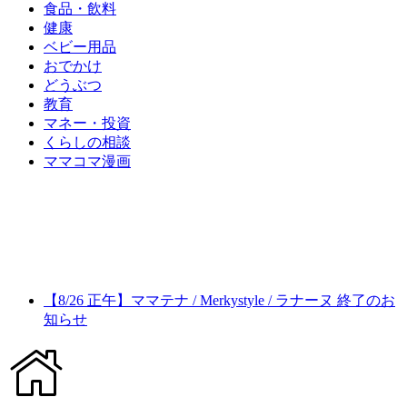
食品・飲料
健康
ベビー用品
おでかけ
どうぶつ
教育
マネー・投資
くらしの相談
ママコマ漫画
【8/26 正午】ママテナ / Merkystyle / ラナーヌ 終了のお
知らせ