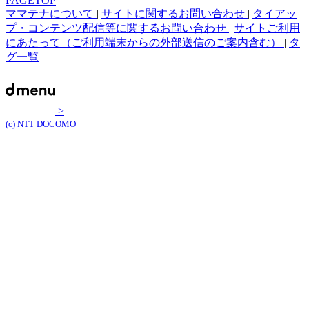
PAGETOP
ママテナについて
|
サイトに関するお問い合わせ
|
タイアッ
プ・コンテンツ配信等に関するお問い合わせ
|
サイトご利用
にあたって（ご利用端末からの外部送信のご案内含む）
|
タ
グ一覧
>
(c) NTT DOCOMO