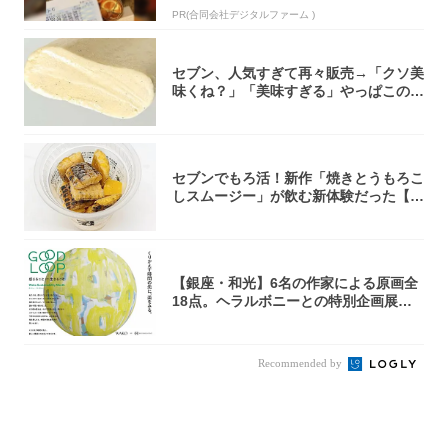
PR(合同会社デジタルファーム )
セブン、人気すぎて再々販売→「クソ美
味くね？」「美味すぎる」やっぱこのク
オリティ...
セブンでもろ活！新作「焼きとうもろこ
しスムージー」が飲む新体験だった【東
京の一部...
【銀座・和光】6名の作家による原画全
18点。ヘラルボニーとの特別企画展「G
OOD...
Recommended by