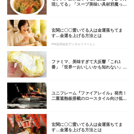
現してる」「スープ美味い具材邪魔って
くらい美...
玄関に〇〇置いてる人は金運落ちてま
す…金運を上げる方法とは
PR(合同会社デジタルファーム )
ファミマ、美味すぎて大反響「これ1
番」「世界一おいしいかも知れない」
「飲めそう」
ユニフレーム『ファイアレイル』発売！
二重遮熱板搭載のロースタイル向け低型
焚き火台
玄関に〇〇置いてる人は金運落ちてま
す…金運を上げる方法とは