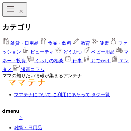
カテゴリ
雑貨・日用品
食品・飲料
教育
健康
ファ
ッション
ビューティ
どうぶつ
ベビー用品
マ
ネー・投資
くらしの相談
行事
おでかけ
エン
タメ
漫画コラム
ママの知りたい情報が集まるアンテナ
ママテナについて
ご利用にあたって
タグ一覧
>
雑貨・日用品