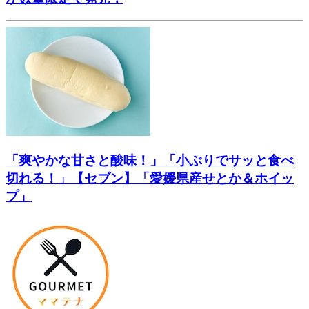
「爽やかな甘さと酸味！」「小ぶりでサッと食べ
切れる！」【セブン】「愛媛県産せとか＆ホイッ
プ」