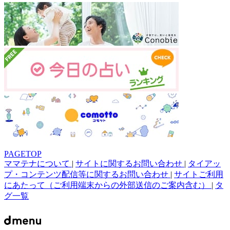
PAGETOP
ママテナについて
|
サイトに関するお問い合わせ
|
タイアッ
プ・コンテンツ配信等に関するお問い合わせ
|
サイトご利用
にあたって（ご利用端末からの外部送信のご案内含む）
|
タ
グ一覧