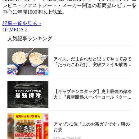
ンビニ・ファストフード・メーカー関連の新商品レビューを
中心に年間1000本以上執筆。
記事一覧を見る >
OLMECA >
人気記事ランキング
アイス、だまされたと思ってやってみて
「たったこれだけ」突破ファイル放送で
大注目！...
【キャプテンスタッグ】史上最強の保冷
力！『真空断熱スーパーコールドクーラ
ーボック...
アマゾン1位「このお茶ガチです」噂の
お茶
PR(ハーブ健康本舗)