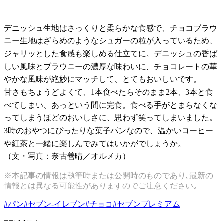
デニッシュ生地はさっくりと柔らかな食感で、チョコブラウ
ニー生地はざらめのようなシュガーの粒が入っているため、
ジャリッとした食感も楽しめる仕立てに。デニッシュの香ば
しい風味とブラウニーの濃厚な味わいに、チョコレートの華
やかな風味が絶妙にマッチして、とてもおいしいです。
甘さもちょうどよくて、1本食べたらそのまま2本、3本と食
べてしまい、あっという間に完食。食べる手がとまらなくな
ってしまうほどのおいしさに、思わず笑ってしまいました。
3時のおやつにぴったりな菓子パンなので、温かいコーヒー
や紅茶と一緒に楽しんでみてはいかがでしょうか。
（文・写真：奈古善晴／オルメカ）
※本記事の情報は執筆時または公開時のものであり､最新の
情報とは異なる可能性がありますのでご注意ください｡
#
パン
#
セブン-イレブン
#
チョコ
#
セブンプレミアム