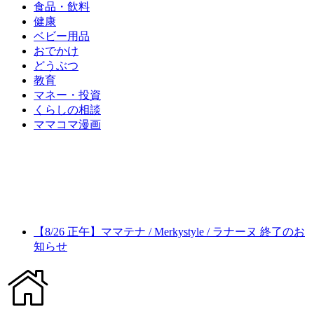
食品・飲料
健康
ベビー用品
おでかけ
どうぶつ
教育
マネー・投資
くらしの相談
ママコマ漫画
【8/26 正午】ママテナ / Merkystyle / ラナーヌ 終了のお
知らせ