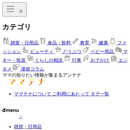
カテゴリ
雑貨・日用品
食品・飲料
教育
健康
ファ
ッション
ビューティ
どうぶつ
ベビー用品
マ
ネー・投資
くらしの相談
行事
おでかけ
エン
タメ
漫画コラム
ママの知りたい情報が集まるアンテナ
ママテナについて
ご利用にあたって
タグ一覧
>
雑貨・日用品