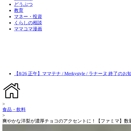
どうぶつ
教育
マネー・投資
くらしの相談
ママコマ漫画
【8/26 正午】ママテナ / Merkystyle / ラナーヌ 終了の
>
食品・飲料
>
爽やかな洋梨が濃厚チョコのアクセントに！【ファミマ】数