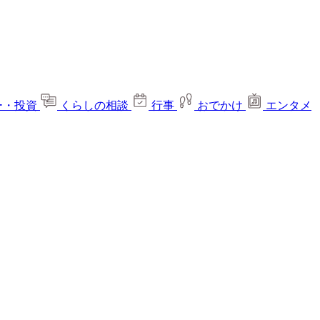
ー・投資
くらしの相談
行事
おでかけ
エンタメ