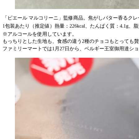
「ピエール マルコリーニ」監修商品。焦がしバター香るク
1包装あたり（推定値）熱量：226kcal、たんぱく質：4.1g、脂質
※アルコールを使用しています。
もっちりとした生地も、食感の違う2種のチョコもとっても
ファミリーマートでは1月27日から、ベルギー王室御用達シ