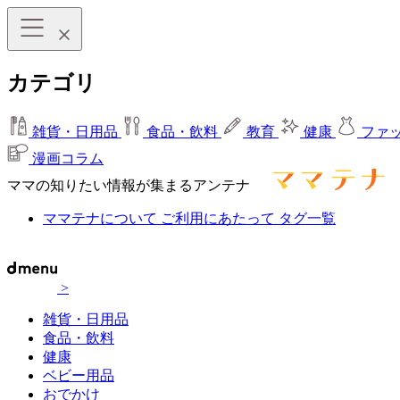
カテゴリ
雑貨・日用品
食品・飲料
教育
健康
ファ
漫画コラム
ママの知りたい情報が集まるアンテナ
ママテナについて
ご利用にあたって
タグ一覧
>
雑貨・日用品
食品・飲料
健康
ベビー用品
おでかけ