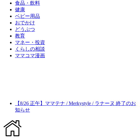
食品・飲料
健康
ベビー用品
おでかけ
どうぶつ
教育
マネー・投資
くらしの相談
ママコマ漫画
【8/26 正午】ママテナ / Merkystyle / ラナーヌ 終了のお
知らせ