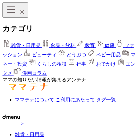
カテゴリ
雑貨・日用品
食品・飲料
教育
健康
ファ
ッション
ビューティ
どうぶつ
ベビー用品
マ
ネー・投資
くらしの相談
行事
おでかけ
エン
タメ
漫画コラム
ママの知りたい情報が集まるアンテナ
ママテナについて
ご利用にあたって
タグ一覧
>
雑貨・日用品