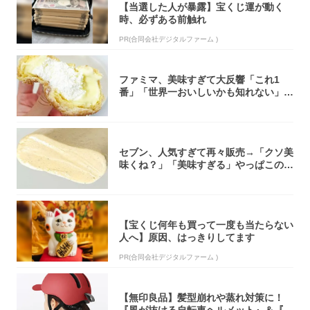
【当選した人が暴露】宝くじ運が動く
時、必ずある前触れ
PR(合同会社デジタルファーム )
ファミマ、美味すぎて大反響「これ1
番」「世界一おいしいかも知れない」
「飲めそう」
セブン、人気すぎて再々販売→「クソ美
味くね？」「美味すぎる」やっぱこのク
オリティ...
【宝くじ何年も買って一度も当たらない
人へ】原因、はっきりしてます
PR(合同会社デジタルファーム )
【無印良品】髪型崩れや蒸れ対策に！