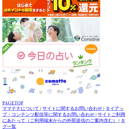
PAGETOP
ママテナについて
|
サイトに関するお問い合わせ
|
タイアッ
プ・コンテンツ配信等に関するお問い合わせ
|
サイトご利用
にあたって（ご利用端末からの外部送信のご案内含む）
|
タ
グ一覧