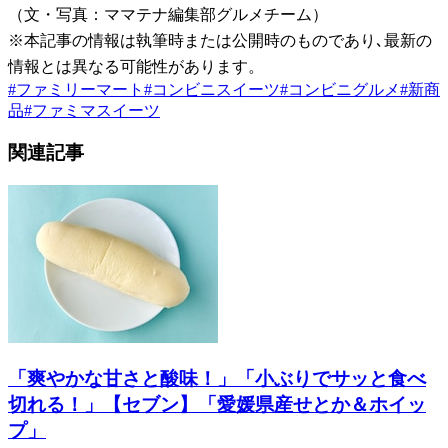
（文・写真：ママテナ編集部グルメチーム）
※本記事の情報は執筆時または公開時のものであり､最新の
情報とは異なる可能性があります。
#
ファミリーマート
#
コンビニスイーツ
#
コンビニグルメ
#
新商
品
#
ファミマスイーツ
関連記事
「爽やかな甘さと酸味！」「小ぶりでサッと食べ
切れる！」【セブン】「愛媛県産せとか＆ホイッ
プ」