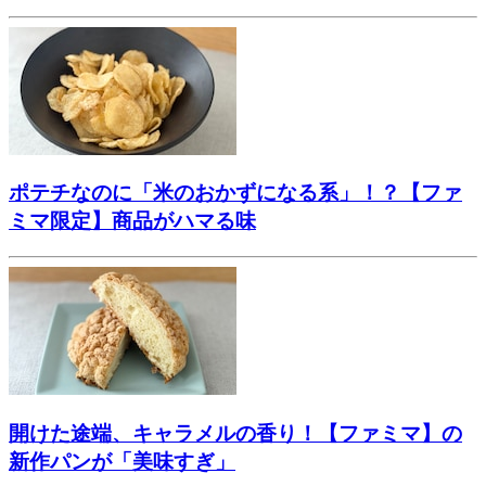
ポテチなのに「米のおかずになる系」！？【ファ
ミマ限定】商品がハマる味
開けた途端、キャラメルの香り！【ファミマ】の
新作パンが「美味すぎ」