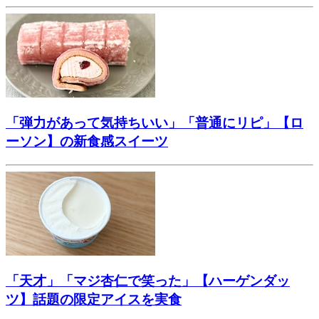
「弾力があって気持ちいい」「普通にリピ」【ロ
ーソン】の新食感スイーツ
「天才」「マジ杏仁で笑った」【ハーゲンダッ
ツ】話題の限定アイスを実食