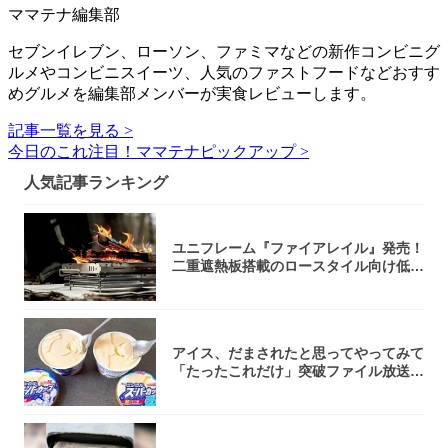
ママテナ編集部
セブンイレブン、ローソン、ファミマなどの新作コンビニグ
ルメやコンビニスイーツ、人気のファストフードなどおすす
めグルメを編集部メンバーが実食レビューします。
記事一覧を見る >
今日のこれ注目！ママテナピックアップ >
人気記事ランキング
ユニフレーム『ファイアレイル』発売！
二重遮熱板搭載のロースタイル向け低型
焚き火台
アイス、だまされたと思ってやってみて
「たったこれだけ」突破ファイル放送で
大注目！...