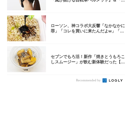
『風が抜ける自転車ヘルメット』＆『2
0型自転車...
ローソン、神コラボ大反響「なかなかに
罪」「コレを買いに来たんだよw」「３
件まわっ...
セブンでもろ活！新作「焼きとうもろこ
しスムージー」が飲む新体験だった【東
京の一部...
Recommended by