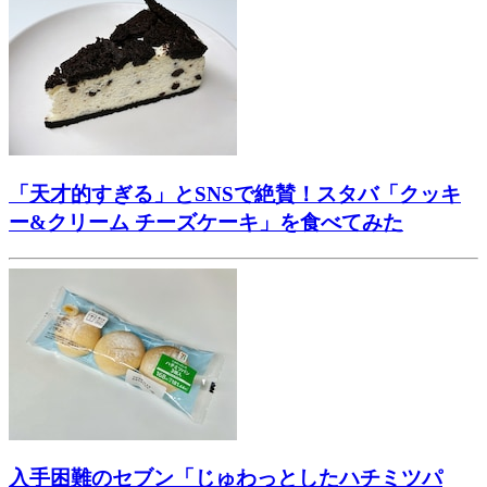
「天才的すぎる」とSNSで絶賛！スタバ「クッキ
ー&クリーム チーズケーキ」を食べてみた
入手困難のセブン「じゅわっとしたハチミツパ