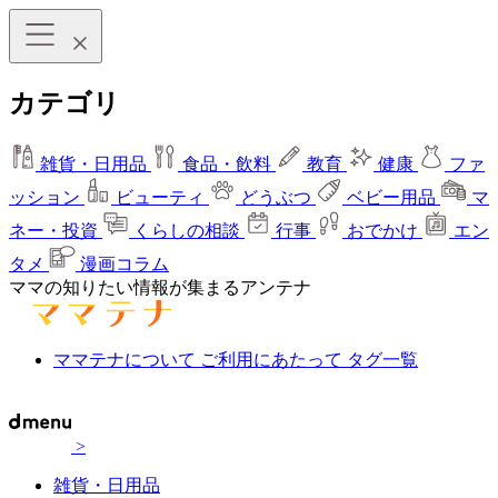
カテゴリ
雑貨・日用品
食品・飲料
教育
健康
ファ
ッション
ビューティ
どうぶつ
ベビー用品
マ
ネー・投資
くらしの相談
行事
おでかけ
エン
タメ
漫画コラム
ママの知りたい情報が集まるアンテナ
ママテナについて
ご利用にあたって
タグ一覧
>
雑貨・日用品