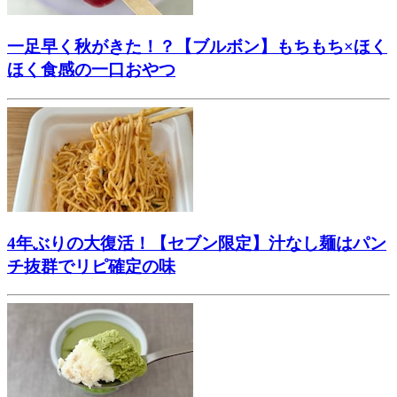
一足早く秋がきた！？【ブルボン】もちもち×ほく
ほく食感の一口おやつ
4年ぶりの大復活！【セブン限定】汁なし麺はパン
チ抜群でリピ確定の味