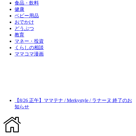
食品・飲料
健康
ベビー用品
おでかけ
どうぶつ
教育
マネー・投資
くらしの相談
ママコマ漫画
【8/26 正午】ママテナ / Merkystyle / ラナーヌ 終了のお
知らせ