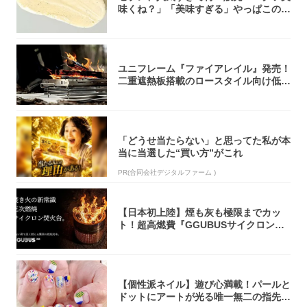
味くね？」「美味すぎる」やっぱこのク
オリティ...
ユニフレーム『ファイアレイル』発売！
二重遮熱板搭載のロースタイル向け低型
焚き火台
「どうせ当たらない」と思ってた私が本
当に当選した“買い方”がこれ
PR(合同会社デジタルファーム )
【日本初上陸】煙も灰も極限までカッ
ト！超高燃費『GGUBUSサイクロン焚
火台』が...
【個性派ネイル】遊び心満載！パールと
ドットにアートが光る唯一無二の指先が