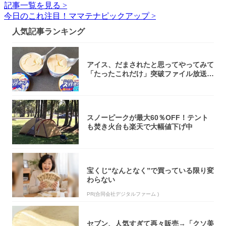
記事一覧を見る >
今日のこれ注目！ママテナピックアップ >
人気記事ランキング
アイス、だまされたと思ってやってみて
「たったこれだけ」突破ファイル放送で
大注目！...
スノーピークが最大60％OFF！テント
も焚き火台も楽天で大幅値下げ中
宝くじ“なんとなく”で買っている限り変
わらない
PR(合同会社デジタルファーム )
セブン、人気すぎて再々販売→「クソ美