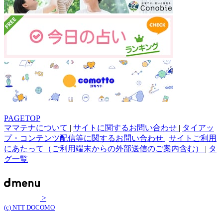
PAGETOP
ママテナについて
|
サイトに関するお問い合わせ
|
タイアッ
プ・コンテンツ配信等に関するお問い合わせ
|
サイトご利用
にあたって（ご利用端末からの外部送信のご案内含む）
|
タ
グ一覧
>
(c) NTT DOCOMO