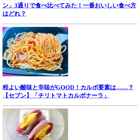
ン」3通りで食べ比べてみた！一番おいしい食べ方
はどれ？
程よい酸味と辛味がGOOD！カルボ要素は……？
【セブン】「チリトマトカルボナーラ」