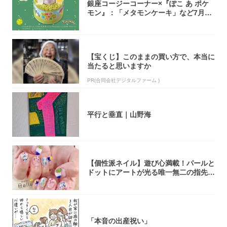
銀座コージーコーナー×『ぽこ あ ポケ
モン』：「メタモンケーキ」など7月31
日よ...
【宝くじ】このままの買い方で、本当に
当たると思いますか
PR(合同会社デジタルファーム )
平行と垂直｜山野海
【個性派ネイル】遊び心満載！パールと
ドットにアートが光る唯一無二の指先が
完成！
「本音の出産祝い」