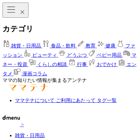
カテゴリ
雑貨・日用品
食品・飲料
教育
健康
ファ
ッション
ビューティ
どうぶつ
ベビー用品
マ
ネー・投資
くらしの相談
行事
おでかけ
エン
タメ
漫画コラム
ママの知りたい情報が集まるアンテナ
ママテナについて
ご利用にあたって
タグ一覧
>
雑貨・日用品