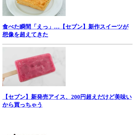
食べた瞬間「えっ」…【セブン】新作スイーツが
想像を超えてきた
【セブン】新発売アイス、200円超えだけど美味い
から買っちゃう