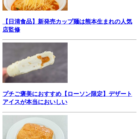
【日清食品】新発売カップ麺は熊本生まれの人気
店監修
プチご褒美におすすめ【ローソン限定】デザート
アイスが本当においしい