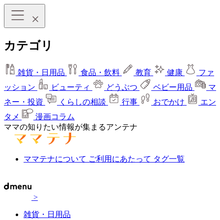
カテゴリ
雑貨・日用品
食品・飲料
教育
健康
ファ
ッション
ビューティ
どうぶつ
ベビー用品
マ
ネー・投資
くらしの相談
行事
おでかけ
エン
タメ
漫画コラム
ママの知りたい情報が集まるアンテナ
ママテナについて
ご利用にあたって
タグ一覧
>
雑貨・日用品