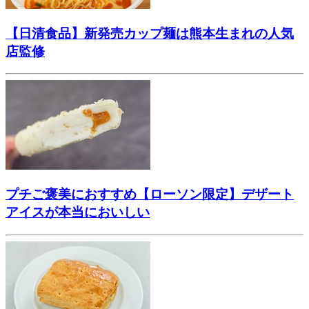
【日清食品】新発売カップ麺は熊本生まれの人気
店監修
プチご褒美におすすめ【ローソン限定】デザート
アイスが本当においしい