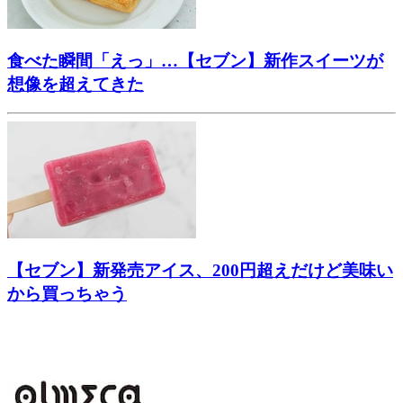
食べた瞬間「えっ」…【セブン】新作スイーツが
想像を超えてきた
【セブン】新発売アイス、200円超えだけど美味い
から買っちゃう