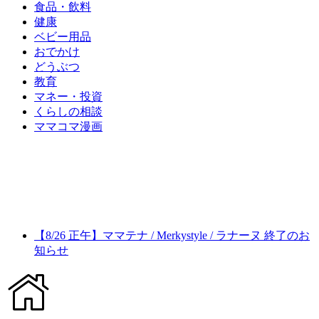
食品・飲料
健康
ベビー用品
おでかけ
どうぶつ
教育
マネー・投資
くらしの相談
ママコマ漫画
【8/26 正午】ママテナ / Merkystyle / ラナーヌ 終了のお
知らせ