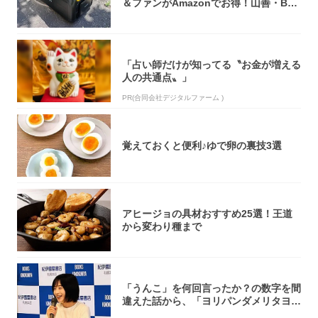
＆ファンがAmazonでお得！山善・Bo
u...
「占い師だけが知ってる〝お金が増える
人の共通点〟」
PR(合同会社デジタルファーム )
覚えておくと便利♪ゆで卵の裏技3選
アヒージョの具材おすすめ25選！王道
から変わり種まで
「うんこ」を何回言ったか？の数字を間
違えた話から、「ヨリパンダメリタヨコ
エビ」の...