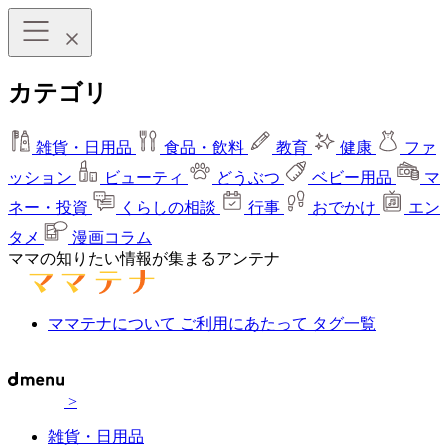
カテゴリ
雑貨・日用品
食品・飲料
教育
健康
ファ
ッション
ビューティ
どうぶつ
ベビー用品
マ
ネー・投資
くらしの相談
行事
おでかけ
エン
タメ
漫画コラム
ママの知りたい情報が集まるアンテナ
ママテナについて
ご利用にあたって
タグ一覧
>
雑貨・日用品