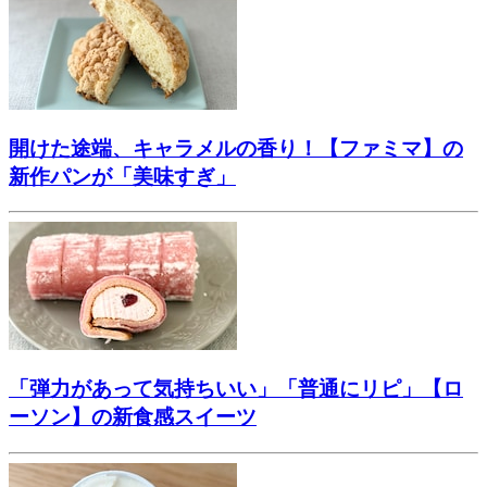
開けた途端、キャラメルの香り！【ファミマ】の
新作パンが「美味すぎ」
「弾力があって気持ちいい」「普通にリピ」【ロ
ーソン】の新食感スイーツ