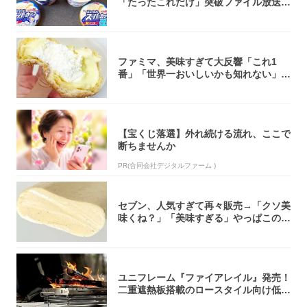
「たったこれだけ」突破ファイル放送で
大注目！...
ファミマ、美味すぎて大反響「これ1
番」「世界一おいしいかも知れない」
「飲めそう」
【宝くじ落選】外れ続ける流れ、ここで
断ちませんか
PR(合同会社デジタルファーム )
セブン、人気すぎて再々販売→「クソ美
味くね？」「美味すぎる」やっぱこのク
オリティ...
ユニフレーム『ファイアレイル』発売！
二重遮熱板搭載のロースタイル向け低型
焚き火台