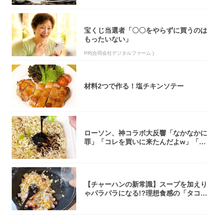
宝くじ当選者「〇〇をやらずに買うのは
もったいない」
PR(合同会社デジタルファーム )
材料2つで作る！塩チキンソテー
ローソン、神コラボ大反響「なかなかに
罪」「コレを買いに来たんだよw」「３
件まわっ...
【チャーハンの新常識】スープを加えり
ゃパラパラになる!?理想食感の「タコチ
ャーハ...