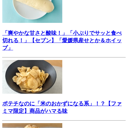
「爽やかな甘さと酸味！」「小ぶりでサッと食べ
切れる！」【セブン】「愛媛県産せとか＆ホイッ
プ」
ポテチなのに「米のおかずになる系」！？【ファ
ミマ限定】商品がハマる味