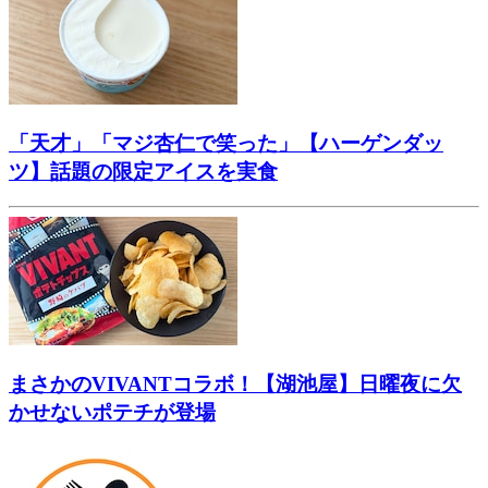
「天才」「マジ杏仁で笑った」【ハーゲンダッ
ツ】話題の限定アイスを実食
まさかのVIVANTコラボ！【湖池屋】日曜夜に欠
かせないポテチが登場