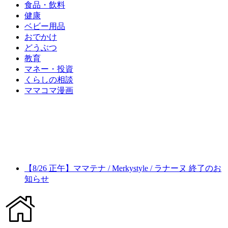
食品・飲料
健康
ベビー用品
おでかけ
どうぶつ
教育
マネー・投資
くらしの相談
ママコマ漫画
【8/26 正午】ママテナ / Merkystyle / ラナーヌ 終了のお
知らせ