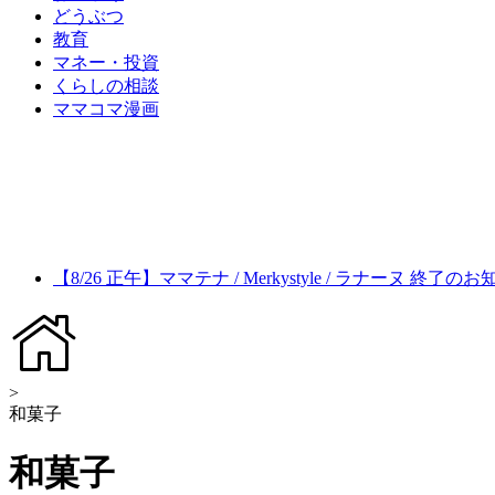
どうぶつ
教育
マネー・投資
くらしの相談
ママコマ漫画
【8/26 正午】ママテナ / Merkystyle / ラナーヌ 終了の
>
和菓子
和菓子