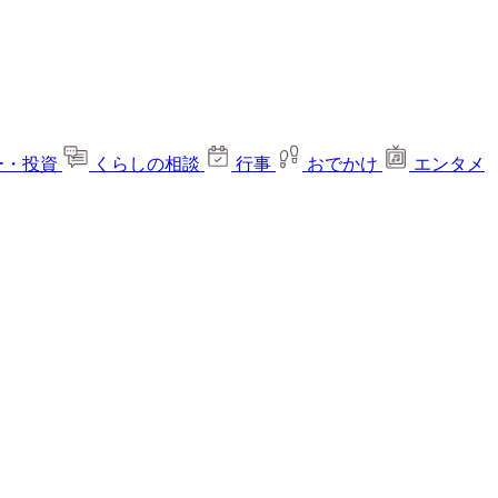
ー・投資
くらしの相談
行事
おでかけ
エンタメ