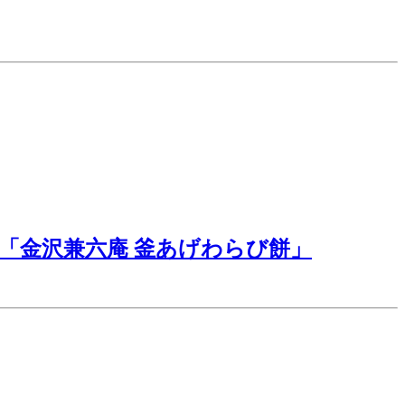
「金沢兼六庵 釜あげわらび餅」