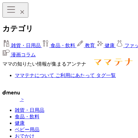
カテゴリ
雑貨・日用品
食品・飲料
教育
健康
ファ
漫画コラム
ママの知りたい情報が集まるアンテナ
ママテナについて
ご利用にあたって
タグ一覧
>
雑貨・日用品
食品・飲料
健康
ベビー用品
おでかけ