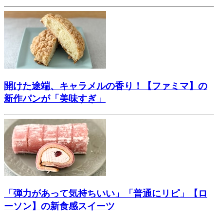
開けた途端、キャラメルの香り！【ファミマ】の
新作パンが「美味すぎ」
「弾力があって気持ちいい」「普通にリピ」【ロ
ーソン】の新食感スイーツ