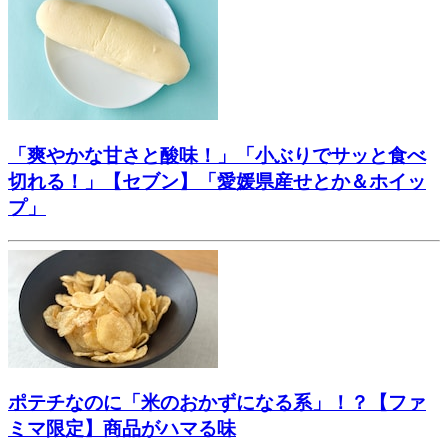
「爽やかな甘さと酸味！」「小ぶりでサッと食べ
切れる！」【セブン】「愛媛県産せとか＆ホイッ
プ」
ポテチなのに「米のおかずになる系」！？【ファ
ミマ限定】商品がハマる味