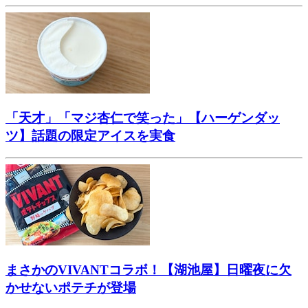
「天才」「マジ杏仁で笑った」【ハーゲンダッ
ツ】話題の限定アイスを実食
まさかのVIVANTコラボ！【湖池屋】日曜夜に欠
かせないポテチが登場