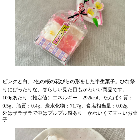
ピンクと白、2色の桜の花びらの形をした半生菓子。ひな祭
りにぴったりな、春らしい見た目もかわいい商品です。
100gあたり（推定値）エネルギー：292kcal、たんぱく質：
0.5g、脂質：0.4g、炭水化物：71.7g、食塩相当量：0.02g
外はザラザラで中はプルプル感あり！かわいくて甘～いお菓
子