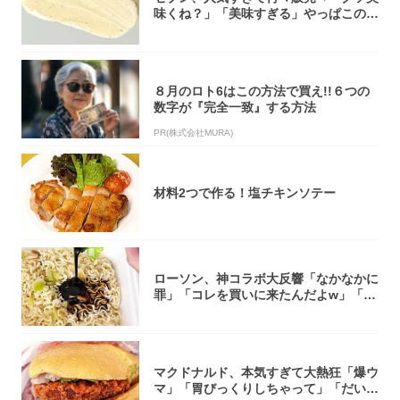
味くね？」「美味すぎる」やっぱこのク
オリティ...
８月のロト6はこの方法で買え!!６つの
数字が『完全一致』する方法
PR(株式会社MURA)
材料2つで作る！塩チキンソテー
ローソン、神コラボ大反響「なかなかに
罪」「コレを買いに来たんだよw」「３
件まわっ...
マクドナルド、本気すぎて大熱狂「爆ウ
マ」「胃びっくりしちゃって」「だいぶ