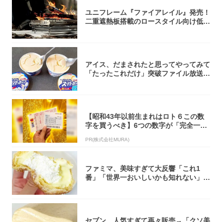
ユニフレーム『ファイアレイル』発売！
二重遮熱板搭載のロースタイル向け低型
焚き火台
アイス、だまされたと思ってやってみて
「たったこれだけ」突破ファイル放送で
大注目！...
【昭和43年以前生まれはロト６この数
字を買うべき】6つの数字が「完全一
致」する方...
PR(株式会社MURA)
ファミマ、美味すぎて大反響「これ1
番」「世界一おいしいかも知れない」
「飲めそう」
セブン、人気すぎて再々販売→「クソ美