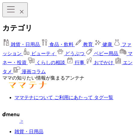
カテゴリ
雑貨・日用品
食品・飲料
教育
健康
ファ
ッション
ビューティ
どうぶつ
ベビー用品
マ
ネー・投資
くらしの相談
行事
おでかけ
エン
タメ
漫画コラム
ママの知りたい情報が集まるアンテナ
ママテナについて
ご利用にあたって
タグ一覧
>
雑貨・日用品