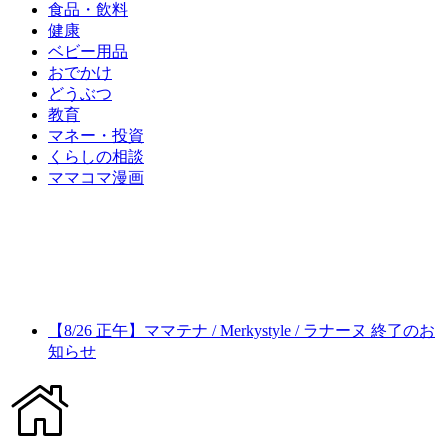
食品・飲料
健康
ベビー用品
おでかけ
どうぶつ
教育
マネー・投資
くらしの相談
ママコマ漫画
【8/26 正午】ママテナ / Merkystyle / ラナーヌ 終了のお
知らせ