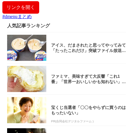
リンクを開く
#
dmenuまとめ
人気記事ランキング
アイス、だまされたと思ってやってみて
「たったこれだけ」突破ファイル放送で
大注目！...
ファミマ、美味すぎて大反響「これ1
番」「世界一おいしいかも知れない」
「飲めそう」
宝くじ当選者「〇〇をやらずに買うのは
もったいない」
PR(合同会社デジタルファーム )