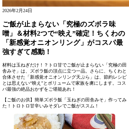
2026年2月24日
ご飯が止まらない「究極のズボラ味
噌」＆材料2つで“映え”確定！ちくわの
「新感覚オニオンリング」がコスパ最
強すぎて感動！
材料は玉ねぎだけ！？トロ甘でご飯が止まらない「究極の田
舎みそ」は、ズボラ飯の頂点に立つ一品。さらに、ちくわと
合体させた「新感覚オニオンリング天ぷら」は、節約レシピ
とは思えない“映え”とボリュームで家族を虜にします。コス
パ最強の絶品おかずをご堪能あれ！
【ご飯のお供】簡単ズボラ飯「玉ねぎの田舎みそ」作ってみ
た！トロトロ甘辛いみそダレでご飯がススム！