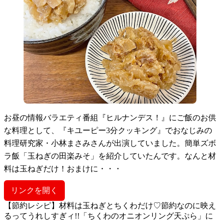
お昼の情報バラエティ番組『ヒルナンデス！』にご飯のお供
な料理として、『キユーピー3分クッキング』でおなじみの
料理研究家・小林まさみさんが出演していました。簡単ズボ
ラ飯「玉ねぎの田楽みそ」を紹介していたんです。なんと材
料は玉ねぎだけ！おまけに・・・
リンクを開く
【節約レシピ】材料は玉ねぎとちくわだけ♡節約なのに映え
るってうれしすぎィ!!「ちくわのオニオンリング天ぷら」に