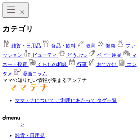
カテゴリ
雑貨・日用品
食品・飲料
教育
健康
ファ
ッション
ビューティ
どうぶつ
ベビー用品
マ
ネー・投資
くらしの相談
行事
おでかけ
エン
タメ
漫画コラム
ママの知りたい情報が集まるアンテナ
ママテナについて
ご利用にあたって
タグ一覧
>
雑貨・日用品