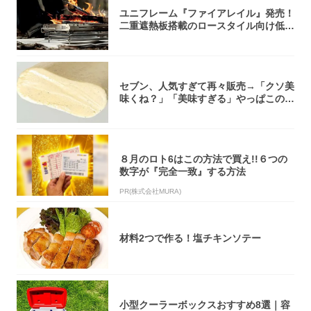
ユニフレーム『ファイアレイル』発売！
二重遮熱板搭載のロースタイル向け低型
焚き火台
セブン、人気すぎて再々販売→「クソ美
味くね？」「美味すぎる」やっぱこのク
オリティ...
８月のロト6はこの方法で買え!!６つの
数字が『完全一致』する方法
PR(株式会社MURA)
材料2つで作る！塩チキンソテー
小型クーラーボックスおすすめ8選｜容