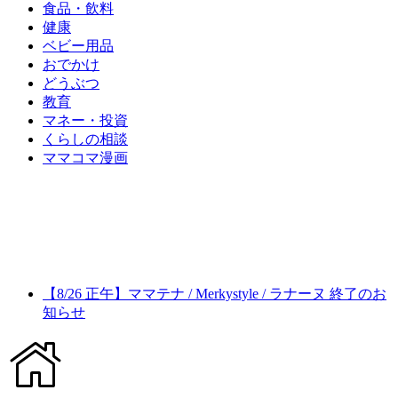
食品・飲料
健康
ベビー用品
おでかけ
どうぶつ
教育
マネー・投資
くらしの相談
ママコマ漫画
【8/26 正午】ママテナ / Merkystyle / ラナーヌ 終了のお
知らせ