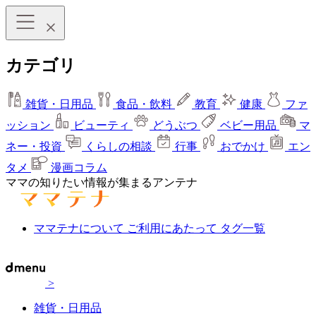
カテゴリ
雑貨・日用品
食品・飲料
教育
健康
ファ
ッション
ビューティ
どうぶつ
ベビー用品
マ
ネー・投資
くらしの相談
行事
おでかけ
エン
タメ
漫画コラム
ママの知りたい情報が集まるアンテナ
ママテナについて
ご利用にあたって
タグ一覧
>
雑貨・日用品