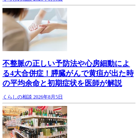
不整脈の正しい予防法や心房細動によ
る4大合併症！膵臓がんで黄疸が出た時
の平均余命と初期症状を医師が解説
くらしの相談
2026年8月5日