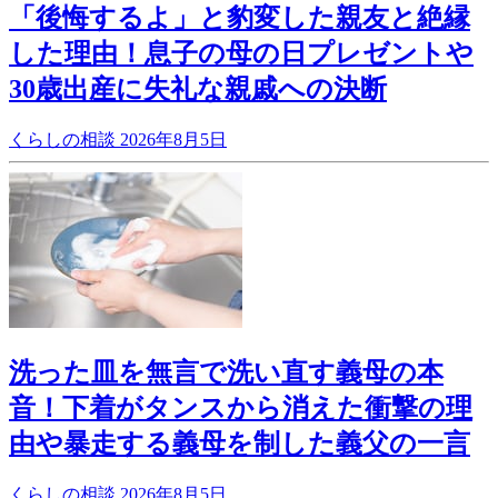
「後悔するよ」と豹変した親友と絶縁
した理由！息子の母の日プレゼントや
30歳出産に失礼な親戚への決断
くらしの相談
2026年8月5日
洗った皿を無言で洗い直す義母の本
音！下着がタンスから消えた衝撃の理
由や暴走する義母を制した義父の一言
くらしの相談
2026年8月5日