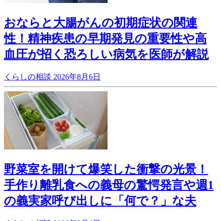
おならと大腸がんの初期症状の関連
性！精神疾患の早期発見の重要性や高
血圧が招く恐ろしい病気を医師が解説
くらしの相談
2026年8月6日
野菜室を開けて爆笑した衝撃の光景！
手作り離乳食への義母の驚愕発言や週1
の義実家呼び出しに「何で？」な夫