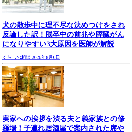
犬の散歩中に理不尽な決めつけをされ
反論した訳！脳卒中の前兆や膵臓がん
になりやすい3大原因を医師が解説
くらしの相談
2026年8月6日
実家への挨拶を渋る夫と義家族との修
羅場！子連れ居酒屋で案内された席や