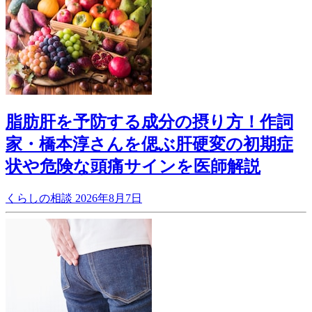
脂肪肝を予防する成分の摂り方！作詞
家・橋本淳さんを偲ぶ肝硬変の初期症
状や危険な頭痛サインを医師解説
くらしの相談
2026年8月7日