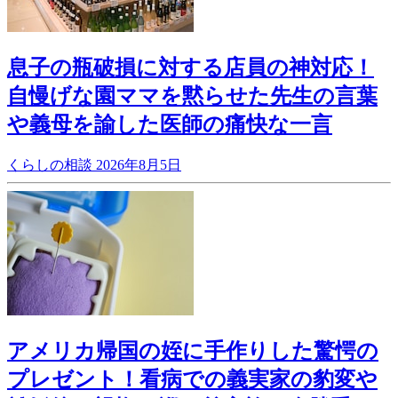
息子の瓶破損に対する店員の神対応！
自慢げな園ママを黙らせた先生の言葉
や義母を諭した医師の痛快な一言
くらしの相談
2026年8月5日
アメリカ帰国の姪に手作りした驚愕の
プレゼント！看病での義実家の豹変や