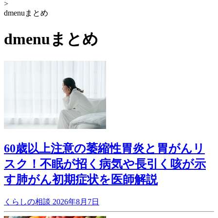
>
dmenuまとめ
dmenuまとめ
60歳以上注意の萎縮性胃炎と胃がんリ
スク！不眠が招く病気や長引く咳が示
す肺がん初期症状を医師解説
くらしの相談
2026年8月7日