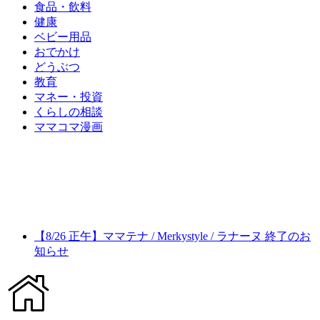
食品・飲料
健康
ベビー用品
おでかけ
どうぶつ
教育
マネー・投資
くらしの相談
ママコマ漫画
【8/26 正午】ママテナ / Merkystyle / ラナーヌ 終了のお
知らせ