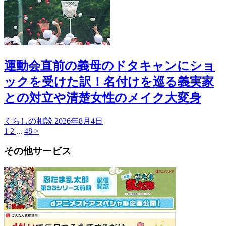
運動会直前の義母のドタキャンにショ
ックを受けた訳！名付けを巡る義実家
との対立や清楚女性のメイク大変身
くらしの相談
2026年8月4日
1
2
...
48
>
その他サービス