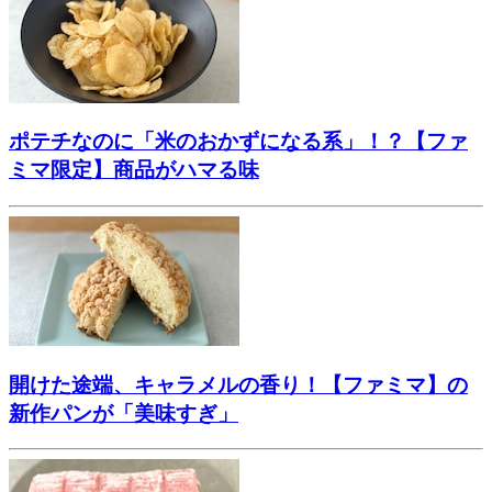
ポテチなのに「米のおかずになる系」！？【ファ
ミマ限定】商品がハマる味
開けた途端、キャラメルの香り！【ファミマ】の
新作パンが「美味すぎ」