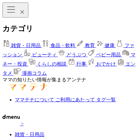
カテゴリ
雑貨・日用品
食品・飲料
教育
健康
ファ
ッション
ビューティ
どうぶつ
ベビー用品
マ
ネー・投資
くらしの相談
行事
おでかけ
エン
タメ
漫画コラム
ママの知りたい情報が集まるアンテナ
ママテナについて
ご利用にあたって
タグ一覧
>
雑貨・日用品