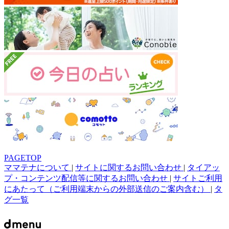
PAGETOP
ママテナについて
|
サイトに関するお問い合わせ
|
タイアッ
プ・コンテンツ配信等に関するお問い合わせ
|
サイトご利用
にあたって（ご利用端末からの外部送信のご案内含む）
|
タ
グ一覧