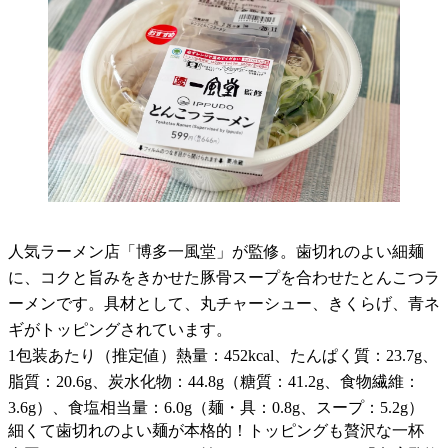
人気ラーメン店「博多一風堂」が監修。歯切れのよい細麺
に、コクと旨みをきかせた豚骨スープを合わせたとんこつラ
ーメンです。具材として、丸チャーシュー、きくらげ、青ネ
ギがトッピングされています。
1包装あたり（推定値）熱量：452kcal、たんぱく質：23.7g、
脂質：20.6g、炭水化物：44.8g（糖質：41.2g、食物繊維：
3.6g）、食塩相当量：6.0g（麺・具：0.8g、スープ：5.2g）
細くて歯切れのよい麺が本格的！トッピングも贅沢な一杯