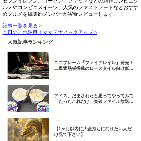
セブンイレブン、ローソン、ファミマなどの新作コンビニグ
ルメやコンビニスイーツ、人気のファストフードなどおすす
めグルメを編集部メンバーが実食レビューします。
記事一覧を見る >
今日のこれ注目！ママテナピックアップ >
人気記事ランキング
ユニフレーム『ファイアレイル』発売！
二重遮熱板搭載のロースタイル向け低型
焚き火台
アイス、だまされたと思ってやってみて
「たったこれだけ」突破ファイル放送で
大注目！...
【1ヶ月以内に大金持ちになりたい人だ
け見て下さい】