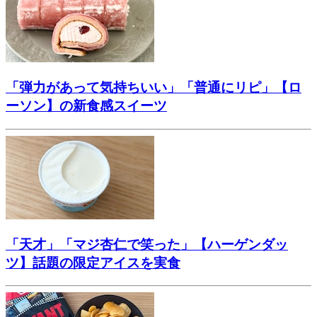
「弾力があって気持ちいい」「普通にリピ」【ロ
ーソン】の新食感スイーツ
「天才」「マジ杏仁で笑った」【ハーゲンダッ
ツ】話題の限定アイスを実食