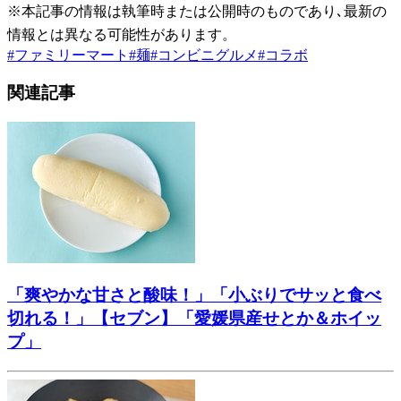
※本記事の情報は執筆時または公開時のものであり､最新の
情報とは異なる可能性があります。
#
ファミリーマート
#
麺
#
コンビニグルメ
#
コラボ
関連記事
「爽やかな甘さと酸味！」「小ぶりでサッと食べ
切れる！」【セブン】「愛媛県産せとか＆ホイッ
プ」