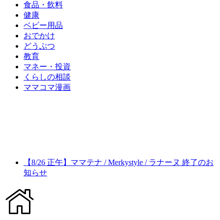
食品・飲料
健康
ベビー用品
おでかけ
どうぶつ
教育
マネー・投資
くらしの相談
ママコマ漫画
【8/26 正午】ママテナ / Merkystyle / ラナーヌ 終了のお
知らせ