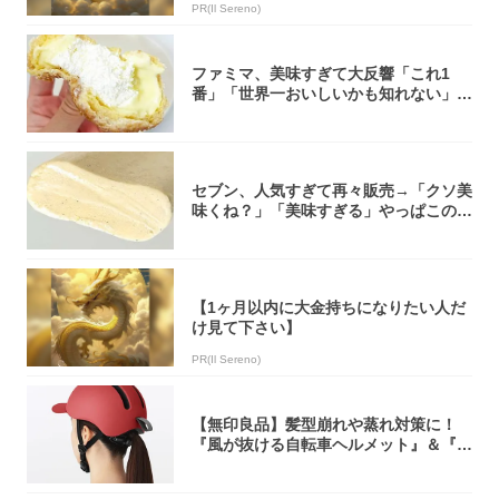
PR(Il Sereno)
ファミマ、美味すぎて大反響「これ1
番」「世界一おいしいかも知れない」
「飲めそう」
セブン、人気すぎて再々販売→「クソ美
味くね？」「美味すぎる」やっぱこのク
オリティ...
【1ヶ月以内に大金持ちになりたい人だ
け見て下さい】
PR(Il Sereno)
【無印良品】髪型崩れや蒸れ対策に！
『風が抜ける自転車ヘルメット』＆『2
0型自転車...