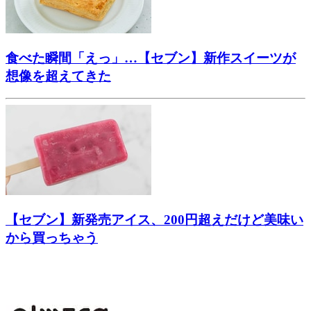
食べた瞬間「えっ」…【セブン】新作スイーツが
想像を超えてきた
【セブン】新発売アイス、200円超えだけど美味い
から買っちゃう