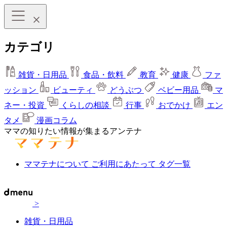
カテゴリ
雑貨・日用品
食品・飲料
教育
健康
ファ
ッション
ビューティ
どうぶつ
ベビー用品
マ
ネー・投資
くらしの相談
行事
おでかけ
エン
タメ
漫画コラム
ママの知りたい情報が集まるアンテナ
ママテナについて
ご利用にあたって
タグ一覧
>
雑貨・日用品