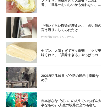
ファミマ、美味すぎて大反響「これ1
番」「世界一おいしいかも知れない」
「飲めそう」
「怖いくらい貯金が増えた…」占い師の
言う通りにしてみただけ
PR(合同会社デジタルファーム )
セブン、人気すぎて再々販売→「クソ美
味くね？」「美味すぎる」やっぱこのク
オリティ...
2026年7月30日 ゾウ活の展示｜辛酸な
め子
吉本ばなな『短いこの人生でいちばん大
事なもの』-人生の岐路に立つ若者たち