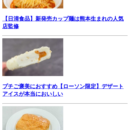
【日清食品】新発売カップ麺は熊本生まれの人気
店監修
プチご褒美におすすめ【ローソン限定】デザート
アイスが本当においしい