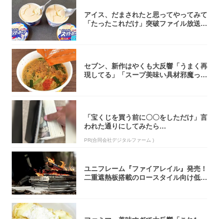
アイス、だまされたと思ってやってみて
「たったこれだけ」突破ファイル放送で
大注目！...
セブン、新作はやくも大反響「うまく再
現してる」「スープ美味い具材邪魔って
くらい美...
「宝くじを買う前に〇〇をしただけ」言
われた通りにしてみたら…
PR(合同会社デジタルファーム )
ユニフレーム『ファイアレイル』発売！
二重遮熱板搭載のロースタイル向け低型
焚き火台