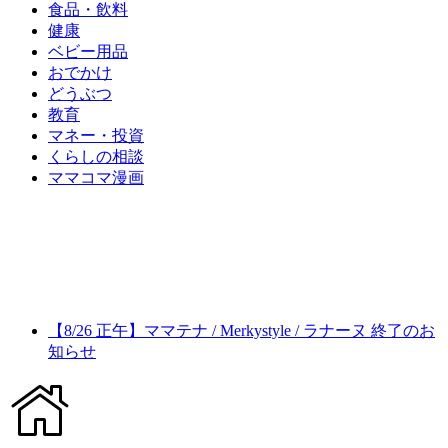
食品・飲料
健康
ベビー用品
おでかけ
どうぶつ
教育
マネー・投資
くらしの相談
ママコマ漫画
【8/26 正午】ママテナ / Merkystyle / ラナーヌ 終了のお
知らせ