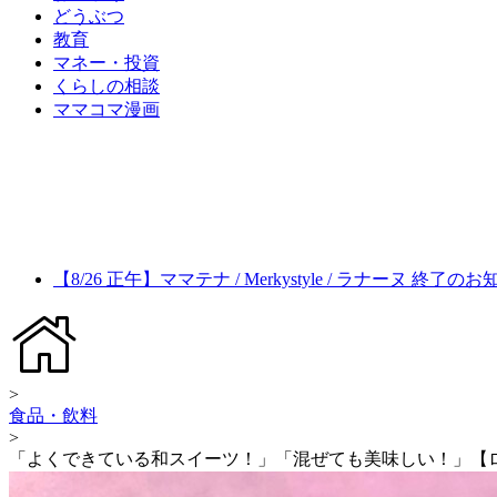
どうぶつ
教育
マネー・投資
くらしの相談
ママコマ漫画
【8/26 正午】ママテナ / Merkystyle / ラナーヌ 終了の
>
食品・飲料
>
「よくできている和スイーツ！」「混ぜても美味しい！」【