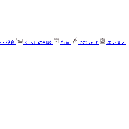
ー・投資
くらしの相談
行事
おでかけ
エンタメ