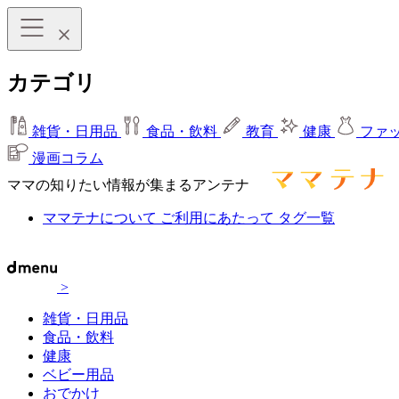
カテゴリ
雑貨・日用品
食品・飲料
教育
健康
ファ
漫画コラム
ママの知りたい情報が集まるアンテナ
ママテナについて
ご利用にあたって
タグ一覧
>
雑貨・日用品
食品・飲料
健康
ベビー用品
おでかけ