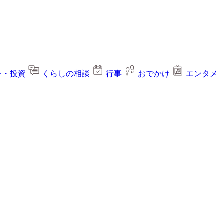
ー・投資
くらしの相談
行事
おでかけ
エンタメ