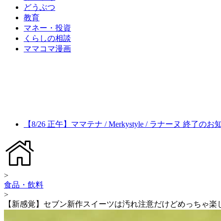
どうぶつ
教育
マネー・投資
くらしの相談
ママコマ漫画
【8/26 正午】ママテナ / Merkystyle / ラナーヌ 終了の
>
食品・飲料
>
【新感覚】セブン新作スイーツは汚れ注意だけどめっちゃ楽