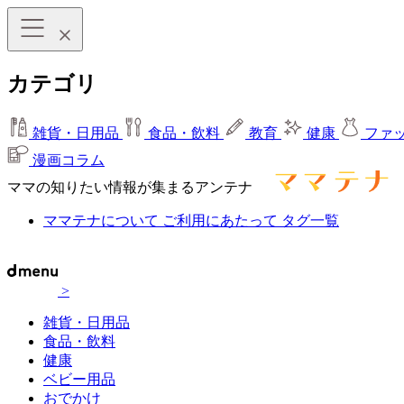
カテゴリ
雑貨・日用品
食品・飲料
教育
健康
ファ
漫画コラム
ママの知りたい情報が集まるアンテナ
ママテナについて
ご利用にあたって
タグ一覧
>
雑貨・日用品
食品・飲料
健康
ベビー用品
おでかけ