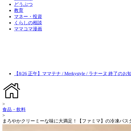
どうぶつ
教育
マネー・投資
くらしの相談
ママコマ漫画
【8/26 正午】ママテナ / Merkystyle / ラナーヌ 終了の
>
食品・飲料
>
まろやかクリーミーな味に大満足！【ファミマ】の冷凍パス