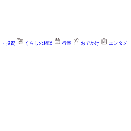
ー・投資
くらしの相談
行事
おでかけ
エンタメ