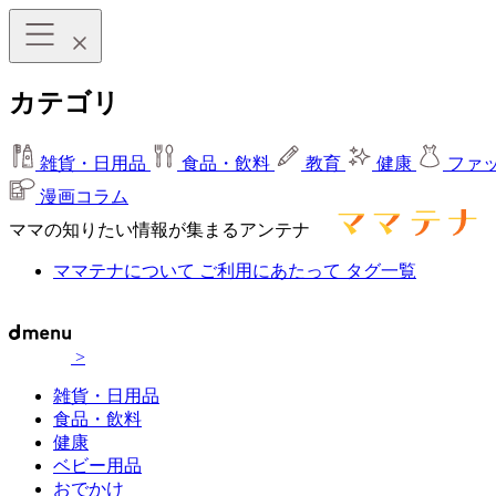
カテゴリ
雑貨・日用品
食品・飲料
教育
健康
ファ
漫画コラム
ママの知りたい情報が集まるアンテナ
ママテナについて
ご利用にあたって
タグ一覧
>
雑貨・日用品
食品・飲料
健康
ベビー用品
おでかけ