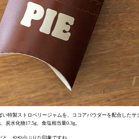
ぱい特製ストロベリージャムを、ココアパウダーを配合したサ
g、炭水化物17.5g、食塩相当量0.3g。
だと、やや小ぶりな印象ですね。