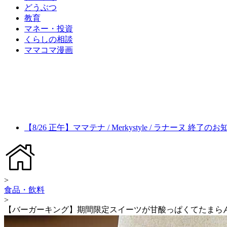
どうぶつ
教育
マネー・投資
くらしの相談
ママコマ漫画
【8/26 正午】ママテナ / Merkystyle / ラナーヌ 終了の
>
食品・飲料
>
【バーガーキング】期間限定スイーツが甘酸っぱくてたまらん