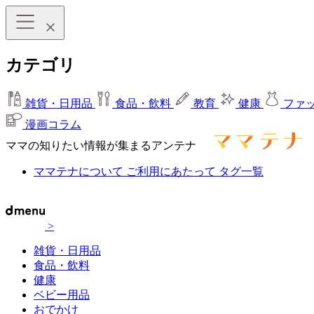
カテゴリ
雑貨・日用品
食品・飲料
教育
健康
ファ
漫画コラム
ママの知りたい情報が集まるアンテナ
ママテナについて
ご利用にあたって
タグ一覧
>
雑貨・日用品
食品・飲料
健康
ベビー用品
おでかけ