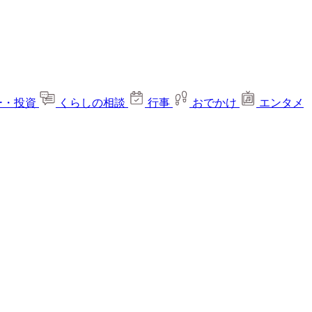
ー・投資
くらしの相談
行事
おでかけ
エンタメ