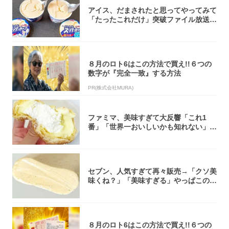
アイス、だまされたと思ってやってみて
「たったこれだけ」突破ファイル放送で
大注目！...
８月のロト6はこの方法で買え!!６つの
数字が『完全一致』する方法
PR(株式会社MURA)
ファミマ、美味すぎて大反響「これ1
番」「世界一おいしいかも知れない」
「飲めそう」
セブン、人気すぎて再々販売→「クソ美
味くね？」「美味すぎる」やっぱこのク
オリティ...
８月のロト6はこの方法で買え!!６つの