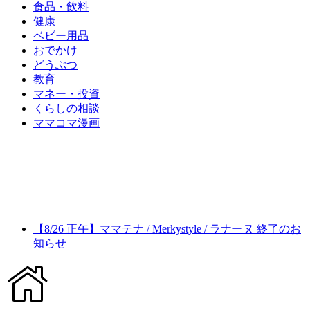
食品・飲料
健康
ベビー用品
おでかけ
どうぶつ
教育
マネー・投資
くらしの相談
ママコマ漫画
【8/26 正午】ママテナ / Merkystyle / ラナーヌ 終了のお
知らせ