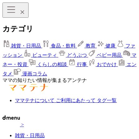
カテゴリ
雑貨・日用品
食品・飲料
教育
健康
ファ
ッション
ビューティ
どうぶつ
ベビー用品
マ
ネー・投資
くらしの相談
行事
おでかけ
エン
タメ
漫画コラム
ママの知りたい情報が集まるアンテナ
ママテナについて
ご利用にあたって
タグ一覧
>
雑貨・日用品