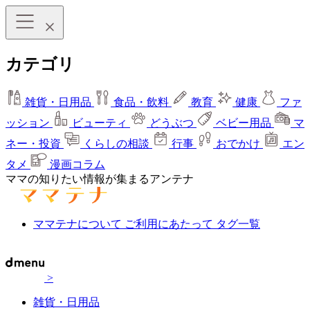
カテゴリ
雑貨・日用品
食品・飲料
教育
健康
ファ
ッション
ビューティ
どうぶつ
ベビー用品
マ
ネー・投資
くらしの相談
行事
おでかけ
エン
タメ
漫画コラム
ママの知りたい情報が集まるアンテナ
ママテナについて
ご利用にあたって
タグ一覧
>
雑貨・日用品