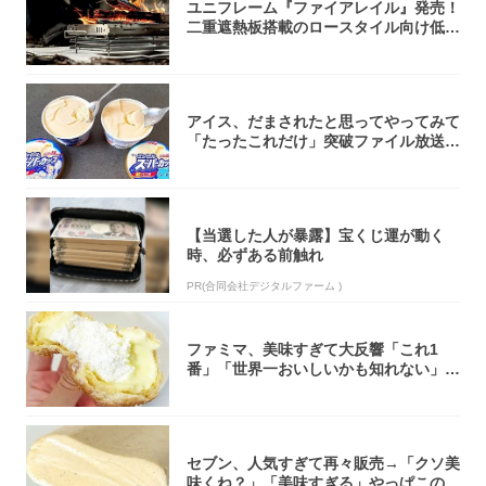
ユニフレーム『ファイアレイル』発売！
二重遮熱板搭載のロースタイル向け低型
焚き火台
アイス、だまされたと思ってやってみて
「たったこれだけ」突破ファイル放送で
大注目！...
【当選した人が暴露】宝くじ運が動く
時、必ずある前触れ
PR(合同会社デジタルファーム )
ファミマ、美味すぎて大反響「これ1
番」「世界一おいしいかも知れない」
「飲めそう」
セブン、人気すぎて再々販売→「クソ美
味くね？」「美味すぎる」やっぱこのク