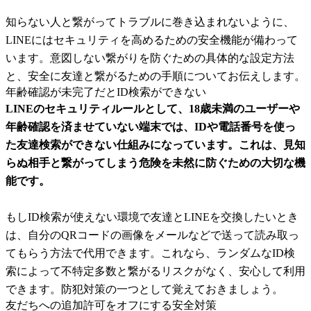
知らない人と繋がってトラブルに巻き込まれないように、
LINEにはセキュリティを高めるための安全機能が備わって
います。意図しない繋がりを防ぐための具体的な設定方法
と、安全に友達と繋がるための手順についてお伝えします。
年齢確認が未完了だとID検索ができない
LINEのセキュリティルールとして、18歳未満のユーザーや
年齢確認を済ませていない端末では、IDや電話番号を使っ
た友達検索ができない仕組みになっています。これは、見知
らぬ相手と繋がってしまう危険を未然に防ぐための大切な機
能です。
もしID検索が使えない環境で友達とLINEを交換したいとき
は、自分のQRコードの画像をメールなどで送って読み取っ
てもらう方法で代用できます。これなら、ランダムなID検
索によって不特定多数と繋がるリスクがなく、安心して利用
できます。防犯対策の一つとして覚えておきましょう。
友だちへの追加許可をオフにする安全対策