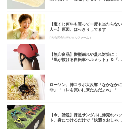
オリティ...
【宝くじ何年も買って一度も当たらない
人へ】原因、はっきりしてます
PR(合同会社デジタルファーム )
【無印良品】髪型崩れや蒸れ対策に！
『風が抜ける自転車ヘルメット』＆『2
0型自転車...
ローソン、神コラボ大反響「なかなかに
罪」「コレを買いに来たんだよw」「３
件まわっ...
【今、話題】裸足サンダルに爆売れハッ
ト。身につけるだけで「快適＆おしゃ
れ」な夏ギ...