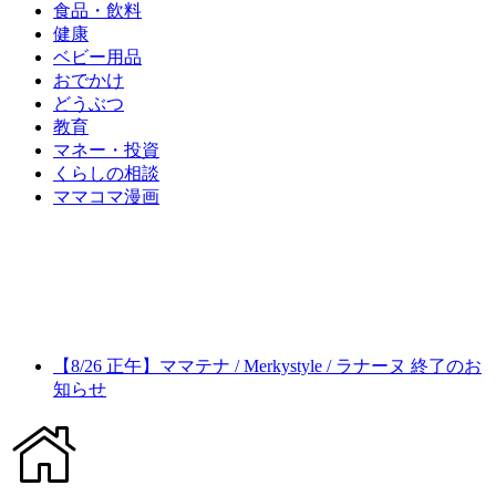
食品・飲料
健康
ベビー用品
おでかけ
どうぶつ
教育
マネー・投資
くらしの相談
ママコマ漫画
【8/26 正午】ママテナ / Merkystyle / ラナーヌ 終了のお
知らせ