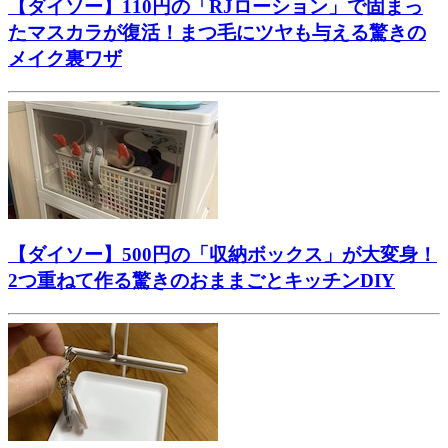
【ダイソー】110円の「RJローション」で固まっ
たマスカラが復活！まつ毛にツヤも与える驚きの
メイク裏ワザ
【ダイソー】500円の「収納ボックス」が大変身！
2つ重ねて作る驚きのおままごとキッチンDIY