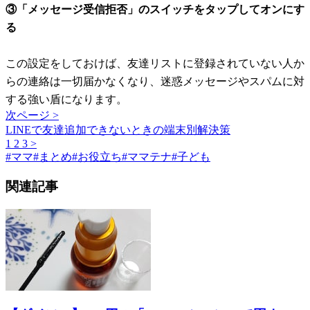
③「メッセージ受信拒否」のスイッチをタップしてオンにす
る
この設定をしておけば、友達リストに登録されていない人か
らの連絡は一切届かなくなり、迷惑メッセージやスパムに対
する強い盾になります。
次ページ >
LINEで友達追加できないときの端末別解決策
1
2
3
>
#
ママ
#
まとめ
#
お役立ち
#
ママテナ
#
子ども
関連記事