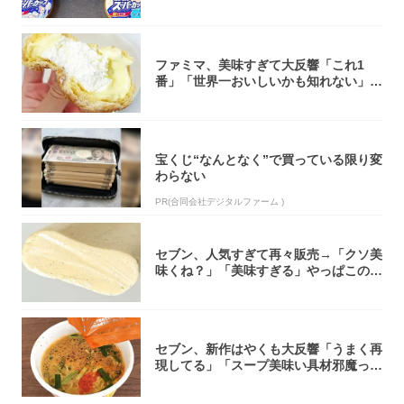
大注目！...
ファミマ、美味すぎて大反響「これ1
番」「世界一おいしいかも知れない」
「飲めそう」
宝くじ“なんとなく”で買っている限り変
わらない
PR(合同会社デジタルファーム )
セブン、人気すぎて再々販売→「クソ美
味くね？」「美味すぎる」やっぱこのク
オリティ...
セブン、新作はやくも大反響「うまく再
現してる」「スープ美味い具材邪魔って
くらい美...