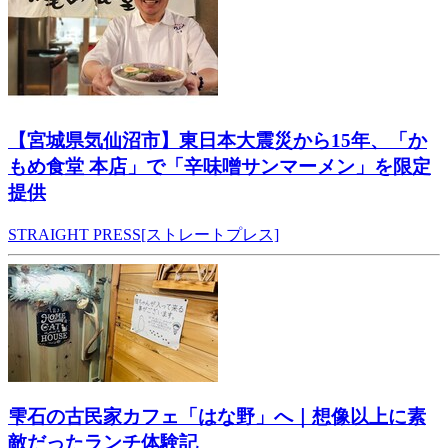
【宮城県気仙沼市】東日本大震災から15年、「か
もめ食堂 本店」で「辛味噌サンマーメン」を限定
提供
STRAIGHT PRESS[ストレートプレス]
雫石の古民家カフェ「はな野」へ｜想像以上に素
敵だったランチ体験記