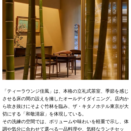
「ティーラウンジ佳風」は、本格の立礼式茶室、季節を感じ
させる床の間の設えを擁したオールデイダイニング。店内か
ら吹き抜けにそよぐ竹林を臨み、ザ・キタノホテル東京が大
切にする「和敬清寂」を体現している。
その洗練の空間では、ボリュームや味わいを軽重で示し、体
調や気分に合わせて選べる一品料理や、気軽なランチセッ