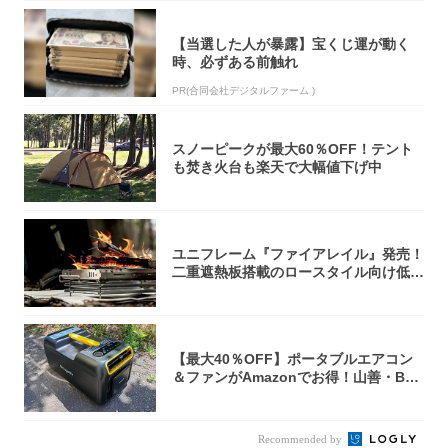
【当選した人が暴露】宝くじ運が動く
時、必ずある前触れ
PR(合同会社デジタルファーム )
スノーピークが最大60％OFF！テント
も焚き火台も楽天で大幅値下げ中
ユニフレーム『ファイアレイル』発売！
二重遮熱板搭載のロースタイル向け低型
焚き火台
【最大40％OFF】ポータブルエアコン
＆ファンがAmazonでお得！山善・Bo
u...
Recommended by