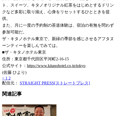
ト、スイーツ、キタノオリジナル紅茶をはじめとするドリン
クなど多彩に取り揃え、心身をリセットするひとときを提
供。
また、月に一度の予約制の茶道体験は、宿泊の有無を問わず
参加可能だ。
ザ・キタノホテル東京で、新緑の季節を感じさせるアフタヌ
ーンティーを楽しんでみては。
■ザ・キタノホテル東京
住所：東京都千代田区平河町2-16-15
公式サイト：
https://www.kitanohotel.co.jp/tokyo
(佐藤 ひより)
<
1
2
配信元：
STRAIGHT PRESS[ストレートプレス]
関連記事