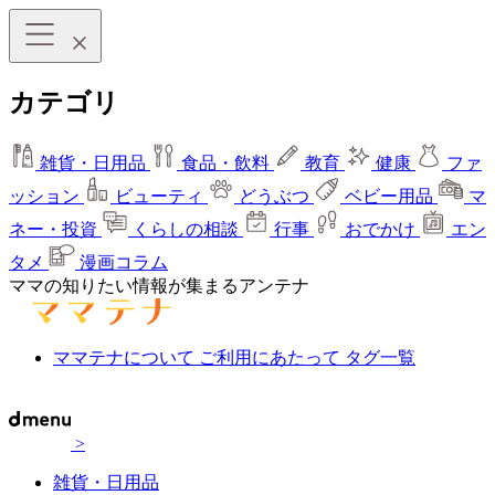
カテゴリ
雑貨・日用品
食品・飲料
教育
健康
ファ
ッション
ビューティ
どうぶつ
ベビー用品
マ
ネー・投資
くらしの相談
行事
おでかけ
エン
タメ
漫画コラム
ママの知りたい情報が集まるアンテナ
ママテナについて
ご利用にあたって
タグ一覧
>
雑貨・日用品