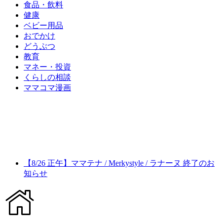
食品・飲料
健康
ベビー用品
おでかけ
どうぶつ
教育
マネー・投資
くらしの相談
ママコマ漫画
【8/26 正午】ママテナ / Merkystyle / ラナーヌ 終了のお
知らせ