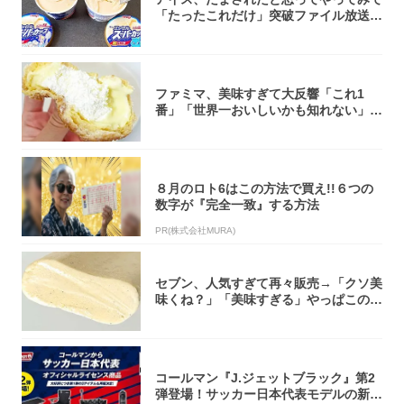
「たったこれだけ」突破ファイル放送で
大注目！...
ファミマ、美味すぎて大反響「これ1
番」「世界一おいしいかも知れない」
「飲めそう」
８月のロト6はこの方法で買え!!６つの
数字が『完全一致』する方法
PR(株式会社MURA)
セブン、人気すぎて再々販売→「クソ美
味くね？」「美味すぎる」やっぱこのク
オリティ...
コールマン『J.ジェットブラック』第2
弾登場！サッカー日本代表モデルの新作