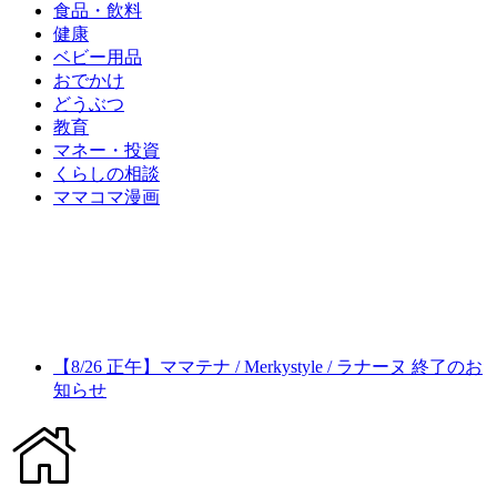
食品・飲料
健康
ベビー用品
おでかけ
どうぶつ
教育
マネー・投資
くらしの相談
ママコマ漫画
【8/26 正午】ママテナ / Merkystyle / ラナーヌ 終了のお
知らせ