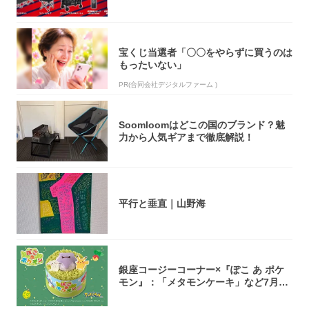
5アイ...
宝くじ当選者「〇〇をやらずに買うのは
もったいない」
PR(合同会社デジタルファーム )
Soomloomはどこの国のブランド？魅
力から人気ギアまで徹底解説！
平行と垂直｜山野海
銀座コージーコーナー×『ぽこ あ ポケ
モン』：「メタモンケーキ」など7月31
日よ...