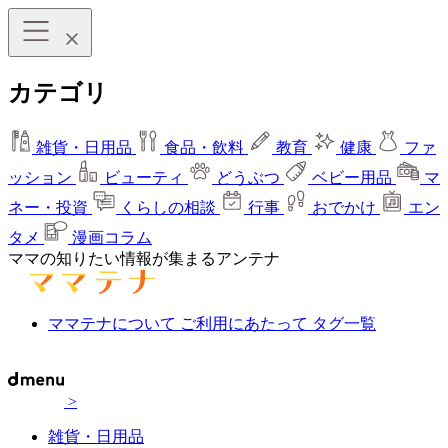
カテゴリ
雑貨・日用品
食品・飲料
教育
健康
ファ
ッション
ビューティ
どうぶつ
ベビー用品
マ
ネー・投資
くらしの相談
行事
おでかけ
エン
タメ
漫画コラム
ママの知りたい情報が集まるアンテナ
ママテナについて
ご利用にあたって
タグ一覧
>
雑貨・日用品