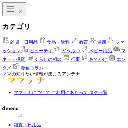
カテゴリ
雑貨・日用品
食品・飲料
教育
健康
ファ
ッション
ビューティ
どうぶつ
ベビー用品
マ
ネー・投資
くらしの相談
行事
おでかけ
エン
タメ
漫画コラム
ママの知りたい情報が集まるアンテナ
ママテナについて
ご利用にあたって
タグ一覧
>
雑貨・日用品