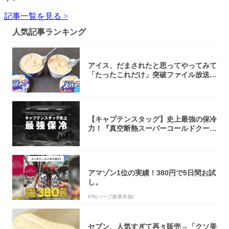
記事一覧を見る >
人気記事ランキング
アイス、だまされたと思ってやってみて
「たったこれだけ」突破ファイル放送で
大注目！...
【キャプテンスタッグ】史上最強の保冷
力！『真空断熱スーパーコールドクーラ
ーボック...
アマゾン1位の実績！380円で5日間お試
し。
PR(ハーブ健康本舗)
セブン、人気すぎて再々販売→「クソ美