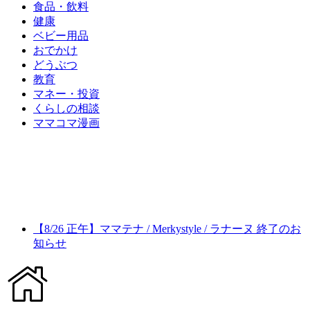
食品・飲料
健康
ベビー用品
おでかけ
どうぶつ
教育
マネー・投資
くらしの相談
ママコマ漫画
【8/26 正午】ママテナ / Merkystyle / ラナーヌ 終了のお
知らせ