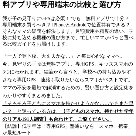
料アプリや専用端末の比較と選び方
我が子の見守りにGPSは必須！ でも、無料アプリで十分？
専用端末を買うべき？ iPhoneとAndroidで位置共有できる？
そんなママの疑問を解決します。月額費用や精度の違い、学
校に持ち込める機種の選び方まで、忙しいママがパッと選べ
る比較ガイドをお届けします。
「一人で登下校、大丈夫かな…」 と毎日心配なママへ。
今、見守りの手段は無料アプリ、専用GPS、キッズスマホの
3つにわかれます。結論から言うと、学校への持ち込みやす
さなら専用GPS、連絡も取りたいならスマホがベストです。
ママの不安を最短で解消するための、賢い選び方と設定術を
わかりやすくまとめました。
「そろそろ子どもにスマホを持たせようかな……でもまだ早
い？」と迷っている方は、
【子どものスマホ、持たせた学年
のリアル191人調査】も合わせて、ご覧ください。
【結論】低学年は「専用GPS」塾通いなら「スマホ・携帯」
が最短ルート