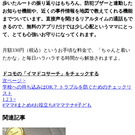
歩いたルートの振り返りはもちろん、防犯ブザーと連動した
お知らせ機能や、近くの事件情報を地図で教えてくれる機能
までついています。直接声を聞けるリアルタイムの通話もで
きるので、無料のアプリだけでは少し心配というママにとっ
て、とても心強いお守りになってくれます。
月額330円（税込）というお手頃な料金で、「ちゃんと着い
たかな」と毎日ハラハラする時間から解放されますよ。
ドコモの「イマドコサーチ」をチェックする
次ページ >
学校への持ち込みはOK？ トラブルを防ぐためのチェックリ
スト
1
2
3
>
#
ママ
#
まとめ
#
お役立ち
#
ママテナ
#
子ども
関連記事