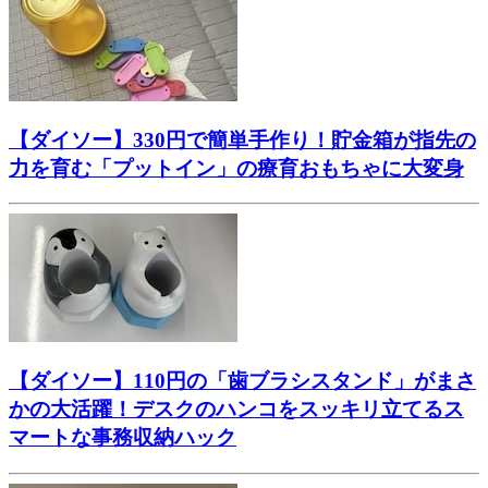
【ダイソー】330円で簡単手作り！貯金箱が指先の
力を育む「プットイン」の療育おもちゃに大変身
【ダイソー】110円の「歯ブラシスタンド」がまさ
かの大活躍！デスクのハンコをスッキリ立てるス
マートな事務収納ハック