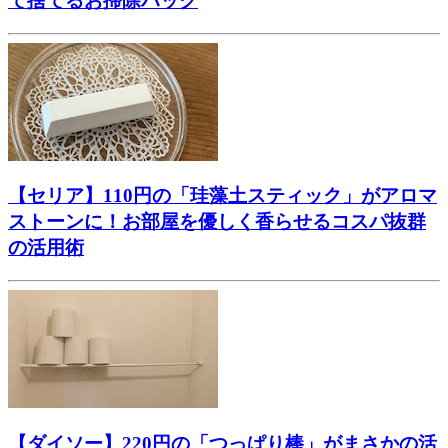
て捨てるお掃除ハック
【セリア】110円の「珪藻土スティック」がアロマ
ストーンに！お部屋を優しく香らせるコスパ抜群
の活用術
【ダイソー】220円の「つっぱり棒」がまさかの活