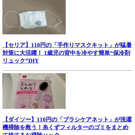
【セリア】110円の「手作りマスクキット」が猛暑
対策に大活躍！ 1歳児の背中を冷やす簡単“保冷剤
リュック”DIY
【ダイソー】110円の「ブラシケアネット」が洗濯
機掃除を救う！糸くずフィルターのゴミをまとめ