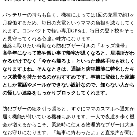
バッテリーの持ちも良く、機種によっては1回の充電で約1ヶ
月稼働するため、毎日の充電というママの負担を減らしてく
れます。コンパクトで軽い専用GPSは、毎日の登下校をそっ
と見守ってくれる心強い味方になります。
連絡も取りたい時期なら防犯ブザー付きの「キッズ携帯」
高学年になって塾や習い事で帰宅が遅くなると、居場所がわ
かるだけでなく「今から帰るよ」といった連絡手段も欲しく
なりますよね。そんなときは、通話と防犯機能に特化したキ
ッズ携帯を持たせるのがおすすめです。事前に登録した家族
としか電話やメールができない設計なので、知らない人から
の怪しい連絡をしっかりブロックしてくれます。
防犯ブザーの紐を引っ張ると、すぐにママのスマホへ通知が
届く機能が付いている機種もあります。一人で夜道を歩く機
会が増えるからこそ、緊急時に使える物理的なブザーは大き
なお守りになります。「無事に終わったよ」と直接声が聞け