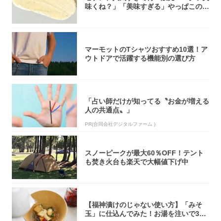
味くね？」「美味すぎる」やっぱこのク
オリティ...
マーモットのTシャツおすすめ10選！ア
ウトドアで活躍する機能別の選び方
「占い師だけが知ってる〝お金が増える
人の共通点〟」
PR(合同会社デジタルファーム )
スノーピークが最大60％OFF！テント
も焚き火台も楽天で大幅値下げ中
【福神漬けのじゃない使い方】「みそ
玉」に仕込んでみた！お湯を注いで30