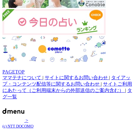
PAGETOP
ママテナについて
|
サイトに関するお問い合わせ
|
タイアッ
プ・コンテンツ配信等に関するお問い合わせ
|
サイトご利用
にあたって（ご利用端末からの外部送信のご案内含む）
|
タ
グ一覧
>
(c) NTT DOCOMO