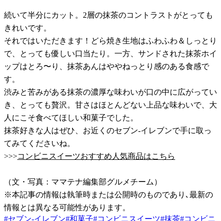
続いて半分にカット。2層の抹茶のコントラストがとっても
きれいです。
それではいただきます！どら焼き生地はふわふわ＆しっとり
で、とっても優しい口当たり。一方、サンドされた抹茶ホイ
ップはとろ〜り、抹茶あんはややねっとり感のある食感で
す。
渋みと苦みがある抹茶の濃厚な味わいが口の中に広がってい
き、とっても贅沢。甘さはほとんどない上品な味わいで、大
人にこそ食べてほしい和菓子でした。
抹茶好きな人はぜひ、お近くのセブン-イレブンで手に取っ
てみてくださいね。
>>>
コンビニスイーツおすすめ人気商品はこちら
（文・写真：ママテナ編集部グルメチーム）
※本記事の情報は執筆時または公開時のものであり､最新の
情報とは異なる可能性があります。
#
セブン-イレブン
#
和菓子
#
コンビニスイーツ
#
抹茶
#
コンビニ