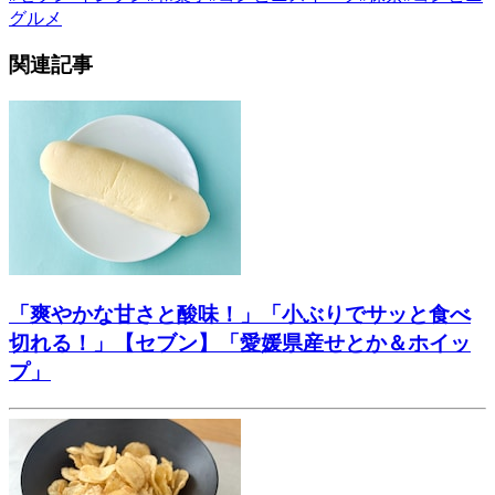
グルメ
関連記事
「爽やかな甘さと酸味！」「小ぶりでサッと食べ
切れる！」【セブン】「愛媛県産せとか＆ホイッ
プ」