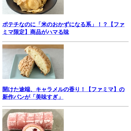
ポテチなのに「米のおかずになる系」！？【ファ
ミマ限定】商品がハマる味
開けた途端、キャラメルの香り！【ファミマ】の
新作パンが「美味すぎ」