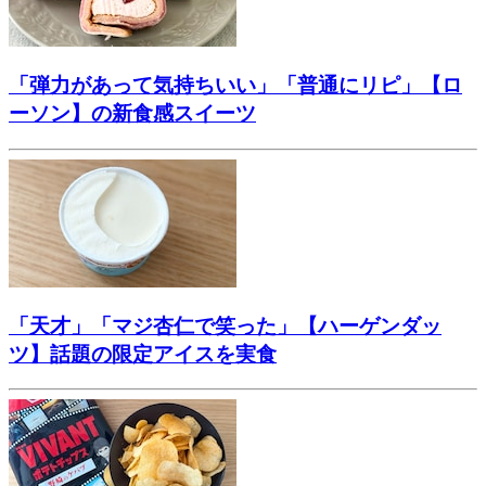
「弾力があって気持ちいい」「普通にリピ」【ロ
ーソン】の新食感スイーツ
「天才」「マジ杏仁で笑った」【ハーゲンダッ
ツ】話題の限定アイスを実食