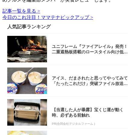
記事一覧を見る >
今日のこれ注目！ママテナピックアップ >
人気記事ランキング
ユニフレーム『ファイアレイル』発売！
二重遮熱板搭載のロースタイル向け低型
焚き火台
アイス、だまされたと思ってやってみて
「たったこれだけ」突破ファイル放送で
大注目！...
【当選した人が暴露】宝くじ運が動く
時、必ずある前触れ
PR(合同会社デジタルファーム )