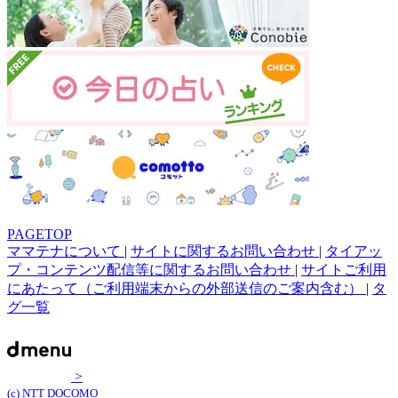
PAGETOP
ママテナについて
|
サイトに関するお問い合わせ
|
タイアッ
プ・コンテンツ配信等に関するお問い合わせ
|
サイトご利用
にあたって（ご利用端末からの外部送信のご案内含む）
|
タ
グ一覧
>
(c) NTT DOCOMO