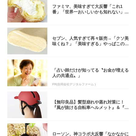
ファミマ、美味すぎて大反響「これ1
番」「世界一おいしいかも知れない」
「飲めそう」
セブン、人気すぎて再々販売→「クソ美
味くね？」「美味すぎる」やっぱこのク
オリティ...
「占い師だけが知ってる〝お金が増える
人の共通点〟」
PR(合同会社デジタルファーム )
【無印良品】髪型崩れや蒸れ対策に！
『風が抜ける自転車ヘルメット』＆『2
0型自転車...
ローソン、神コラボ大反響「なかなかに