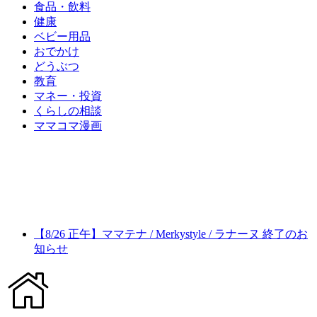
食品・飲料
健康
ベビー用品
おでかけ
どうぶつ
教育
マネー・投資
くらしの相談
ママコマ漫画
【8/26 正午】ママテナ / Merkystyle / ラナーヌ 終了のお
知らせ