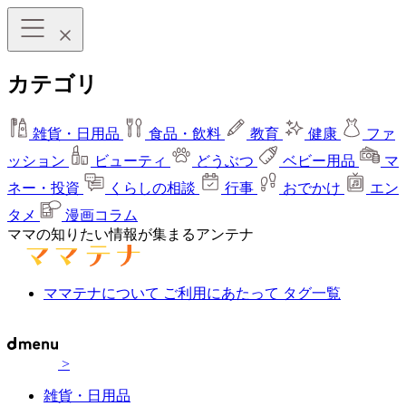
カテゴリ
雑貨・日用品
食品・飲料
教育
健康
ファ
ッション
ビューティ
どうぶつ
ベビー用品
マ
ネー・投資
くらしの相談
行事
おでかけ
エン
タメ
漫画コラム
ママの知りたい情報が集まるアンテナ
ママテナについて
ご利用にあたって
タグ一覧
>
雑貨・日用品