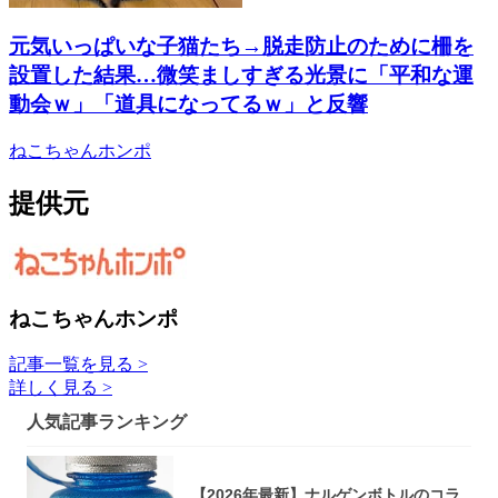
元気いっぱいな子猫たち→脱走防止のために柵を
設置した結果…微笑ましすぎる光景に「平和な運
動会ｗ」「道具になってるｗ」と反響
ねこちゃんホンポ
提供元
ねこちゃんホンポ
記事一覧を見る >
詳しく見る >
人気記事ランキング
【2026年最新】ナルゲンボトルのコラ