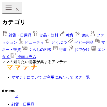
カテゴリ
雑貨・日用品
食品・飲料
教育
健康
ファ
ッション
ビューティ
どうぶつ
ベビー用品
マ
ネー・投資
くらしの相談
行事
おでかけ
エン
タメ
漫画コラム
ママの知りたい情報が集まるアンテナ
ママテナについて
ご利用にあたって
タグ一覧
>
雑貨・日用品