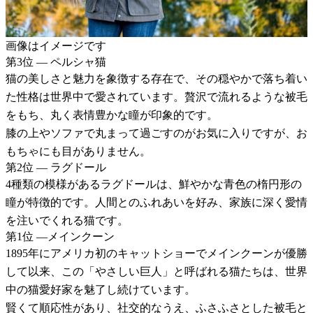
画像はイメージです
第3位 ― ペルシャ猫
猫の美しさと魅力を象徴する存在で、その穏やかで落ち着い
た性格は世界中で愛されています。贅沢で流れるような被毛
をもち、丸く表情豊かな瞳が印象的です。
膝の上やソファで丸まって過ごすのがお気に入りですが、お
もちゃにも目がありません。
第2位 ― ラグドール
4種類の模様があるラグドールは、鮮やかな青色の楕円形の
瞳が特徴的です。人間とのふれあいを好み、家族に深く愛情
を注いでくれる猫です。
第1位 ―メインクーン
1895年にアメリカ初のキャットショーでメインクーンが優勝
して以来、この「やさしい巨人」と呼ばれる猫たちは、世界
中の猫愛好家を魅了し続けています。
賢くて順応性があり、社交的なうえ、ふさふさとした被毛と