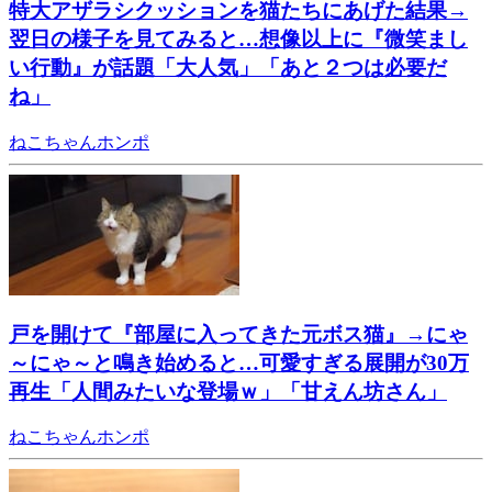
特大アザラシクッションを猫たちにあげた結果→
翌日の様子を見てみると…想像以上に『微笑まし
い行動』が話題「大人気」「あと２つは必要だ
ね」
ねこちゃんホンポ
戸を開けて『部屋に入ってきた元ボス猫』→にゃ
～にゃ～と鳴き始めると…可愛すぎる展開が30万
再生「人間みたいな登場ｗ」「甘えん坊さん」
ねこちゃんホンポ