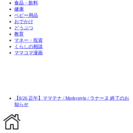
食品・飲料
健康
ベビー用品
おでかけ
どうぶつ
教育
マネー・投資
くらしの相談
ママコマ漫画
【8/26 正午】ママテナ / Merkystyle / ラナーヌ 終了のお
知らせ