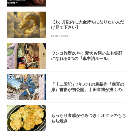
火台』が...
【1ヶ月以内に大金持ちになりたい人だ
け見て下さい】
PR(Il Sereno)
ワンコ旅歴20年！愛犬も飼い主も笑顔
になれる3つの『車中泊ルール』
「十二国記」7年ぶりの最新作『幽冥の
岸』書影が初公開。山田章博が描くのは
謎めいた...
もっちり食感がやみつき！オクラのもち
もち焼き