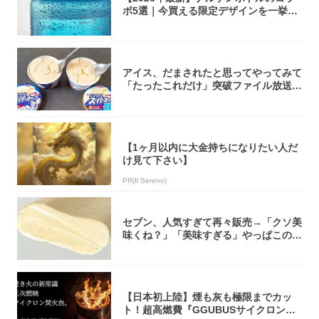
ボ5選｜今買える限定デザインを一挙紹
介！
アイス、だまされたと思ってやってみて
「たったこれだけ」突破ファイル放送で
大注目！...
【1ヶ月以内に大金持ちになりたい人だ
け見て下さい】
PR(Il Sereno)
セブン、人気すぎて再々販売→「クソ美
味くね？」「美味すぎる」やっぱこのク
オリティ...
【日本初上陸】煙も灰も極限までカッ
ト！超高燃費『GGUBUSサイクロン焚