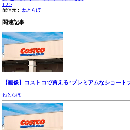
1
2
>
配信元：
ねとらぼ
関連記事
【画像】コストコで買える“プレミアムなショート
ねとらぼ