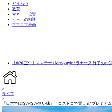
どうぶつ
教育
マネー・投資
くらしの相談
ママコマ漫画
【8/26 正午】ママテナ / Merkystyle / ラナーヌ 終了の
>
ライフ
>
「日本ではなかなか無い味」 コストコで買える“プレミア