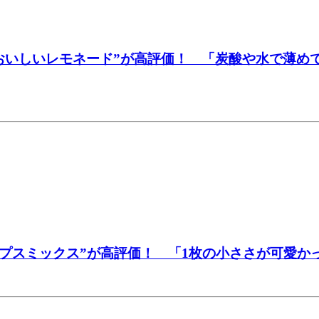
おいしいレモネード”が高評価！ 「炭酸や水で薄め
ップスミックス”が高評価！ 「1枚の小ささが可愛か