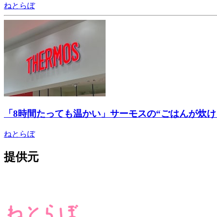
ねとらぼ
「8時間たっても温かい」サーモスの“ごはんが炊
ねとらぼ
提供元