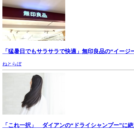
「猛暑日でもサラサラで快適」無印良品の“イージ
ねとらぼ
「これ一択」 ダイアンの“ドライシャンプー”に