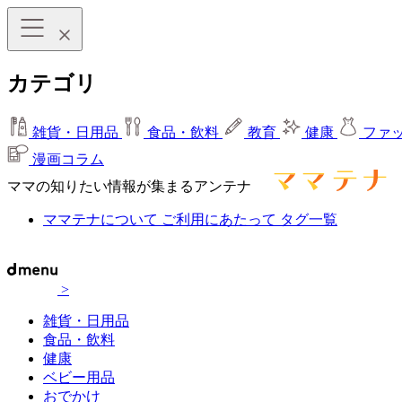
カテゴリ
雑貨・日用品
食品・飲料
教育
健康
ファ
漫画コラム
ママの知りたい情報が集まるアンテナ
ママテナについて
ご利用にあたって
タグ一覧
>
雑貨・日用品
食品・飲料
健康
ベビー用品
おでかけ