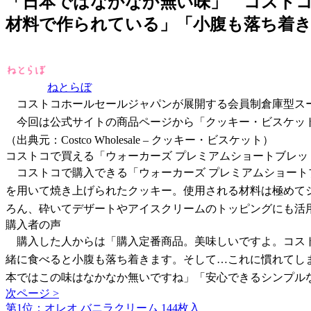
「日本ではなかなか無い味」 コストコ
材料で作られている」「小腹も落ち着
ねとらぼ
コストコホールセールジャパンが展開する会員制倉庫型スー
今回は公式サイトの商品ページから「クッキー・ビスケット
（出典元：Costco Wholesale – クッキー・ビスケット）
コストコで買える「ウォーカーズ プレミアムショートブレッド 
コストコで購入できる「ウォーカーズ プレミアムショートブレ
を用いて焼き上げられたクッキー。使用される材料は極めて
ろん、砕いてデザートやアイスクリームのトッピングにも活
購入者の声
購入した人からは「購入定番商品。美味しいですよ。コスト
緒に食べると小腹も落ち着きます。そして…これに慣れてし
本ではこの味はなかなか無いですね」「安心できるシンプル
次ページ >
第1位：オレオ バニラクリーム 144枚入