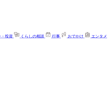
ー・投資
くらしの相談
行事
おでかけ
エンタメ