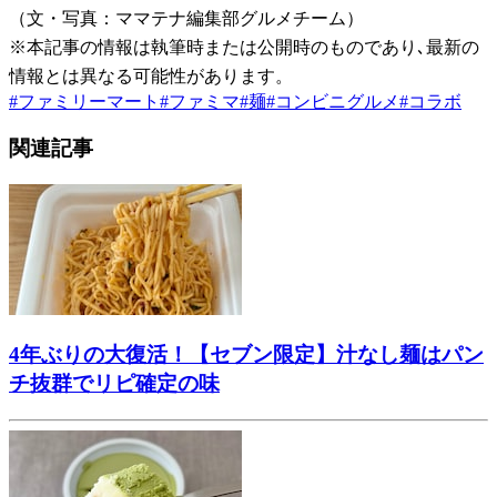
（文・写真：ママテナ編集部グルメチーム）
※本記事の情報は執筆時または公開時のものであり､最新の
情報とは異なる可能性があります。
#
ファミリーマート
#
ファミマ
#
麺
#
コンビニグルメ
#
コラボ
関連記事
4年ぶりの大復活！【セブン限定】汁なし麺はパン
チ抜群でリピ確定の味