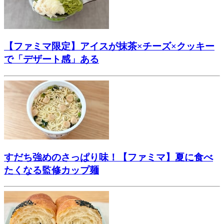
【ファミマ限定】アイスが抹茶×チーズ×クッキー
で「デザート感」ある
すだち強めのさっぱり味！【ファミマ】夏に食べ
たくなる監修カップ麺