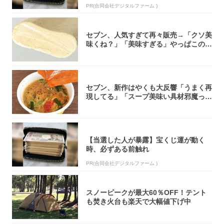
PR(合同会社デジタルファーム )
セブン、人気すぎて再々販売→「クソ美
味くね？」「美味すぎる」やっぱこのク
オリティ...
セブン、新作はやくも大反響「うまく再
現してる」「スープ美味い具材邪魔って
くらい美...
【当選した人が暴露】宝くじ運が動く
時、必ずある前触れ
PR(合同会社デジタルファーム )
スノーピークが最大60％OFF！テント
も焚き火台も楽天で大幅値下げ中