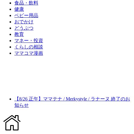
食品・飲料
健康
ベビー用品
おでかけ
どうぶつ
教育
マネー・投資
くらしの相談
ママコマ漫画
【8/26 正午】ママテナ / Merkystyle / ラナーヌ 終了のお
知らせ