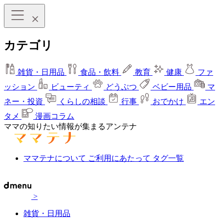
カテゴリ
雑貨・日用品
食品・飲料
教育
健康
ファ
ッション
ビューティ
どうぶつ
ベビー用品
マ
ネー・投資
くらしの相談
行事
おでかけ
エン
タメ
漫画コラム
ママの知りたい情報が集まるアンテナ
ママテナについて
ご利用にあたって
タグ一覧
>
雑貨・日用品