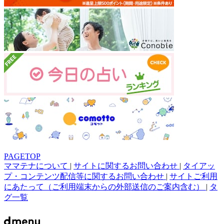
PAGETOP
ママテナについて
|
サイトに関するお問い合わせ
|
タイアッ
プ・コンテンツ配信等に関するお問い合わせ
|
サイトご利用
にあたって（ご利用端末からの外部送信のご案内含む）
|
タ
グ一覧