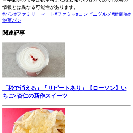
情報とは異なる可能性があります。
#
パン
#
ファミリーマート
#
ファミマ
#
コンビニグルメ
#
新商品
#
惣菜パン
関連記事
「秒で消える」「リピートあり」【ローソン】い
ちご×杏仁の新作スイーツ