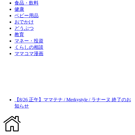
食品・飲料
健康
ベビー用品
おでかけ
どうぶつ
教育
マネー・投資
くらしの相談
ママコマ漫画
【8/26 正午】ママテナ / Merkystyle / ラナーヌ 終了のお
知らせ