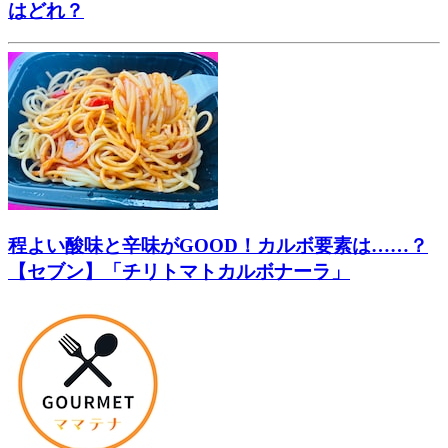
はどれ？
程よい酸味と辛味がGOOD！カルボ要素は……？
【セブン】「チリトマトカルボナーラ」