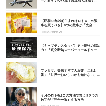
ールおすすめ11選｜用途別で活躍する
モデル...
【昭和43年以前生まれはロト６この数
字を買うべき】6つの数字が「完全一
致」する方...
PR(株式会社MURA)
【キャプテンスタッグ】史上最強の保冷
力！『真空断熱スーパーコールドクーラ
ーボック...
ファミマ、美味すぎて大反響「これ1
番」「世界一おいしいかも知れない」
「飲めそう」
８月のロト6はこの方法で買え!!６つの
数字が『完全一致』する方法