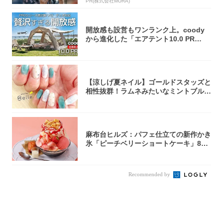
PR(株式会社MURA)
開放感も設営もワンランク上。coody
から進化した「エアテント10.0 PR
O」...
【涼しげ夏ネイル】ゴールドスタッズと
相性抜群！ラムネみたいなミントブルー
で指先に...
麻布台ヒルズ：パフェ仕立ての新作かき
氷「ピーチベリーショートケーキ」8月
1日より...
Recommended by