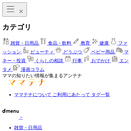
カテゴリ
雑貨・日用品
食品・飲料
教育
健康
ファ
ッション
ビューティ
どうぶつ
ベビー用品
マ
ネー・投資
くらしの相談
行事
おでかけ
エン
タメ
漫画コラム
ママの知りたい情報が集まるアンテナ
ママテナについて
ご利用にあたって
タグ一覧
>
雑貨・日用品