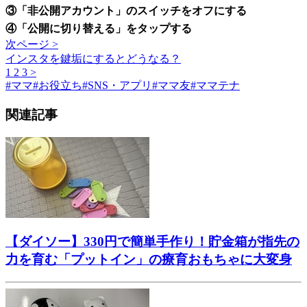
③「非公開アカウント」のスイッチをオフにする
④「公開に切り替える」をタップする
次ページ >
インスタを鍵垢にするとどうなる？
1
2
3
>
#
ママ
#
お役立ち
#
SNS・アプリ
#
ママ友
#
ママテナ
関連記事
【ダイソー】330円で簡単手作り！貯金箱が指先の
力を育む「プットイン」の療育おもちゃに大変身