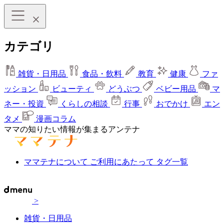
カテゴリ
雑貨・日用品
食品・飲料
教育
健康
ファ
ッション
ビューティ
どうぶつ
ベビー用品
マ
ネー・投資
くらしの相談
行事
おでかけ
エン
タメ
漫画コラム
ママの知りたい情報が集まるアンテナ
ママテナについて
ご利用にあたって
タグ一覧
>
雑貨・日用品