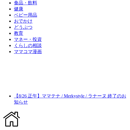
食品・飲料
健康
ベビー用品
おでかけ
どうぶつ
教育
マネー・投資
くらしの相談
ママコマ漫画
【8/26 正午】ママテナ / Merkystyle / ラナーヌ 終了のお
知らせ