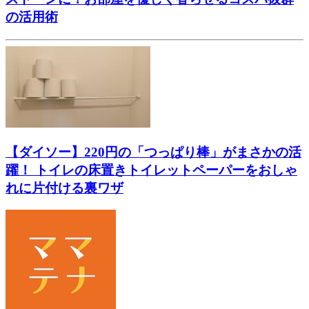
の活用術
【ダイソー】220円の「つっぱり棒」がまさかの活
躍！ トイレの床置きトイレットペーパーをおしゃ
れに片付ける裏ワザ