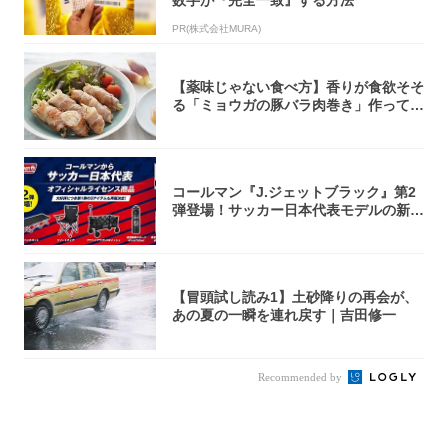
PR(株式会社MURA)
【薬味じゃない食べ方】香りが食欲そそ
る「ミョウガの豚バラ肉巻き」作ってみ
た！辛み...
コールマン『J.ジェットブラック』第2
弾登場！サッカー日本代表モデルの新作
5アイ...
【冒頭試し読み1】土砂降りの再会が、
あの夏の一瞬を連れ戻す｜吉田修一
Recommended by