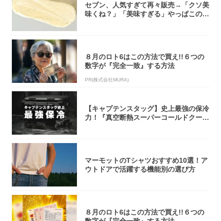
セブン、人気すぎて再々販売→「クソ美
味くね？」「美味すぎる」やっぱこのク
オリティ...
８月のロト6はこの方法で買え!!６つの
数字が『完全一致』する方法
PR(株式会社MURA)
【キャプテンスタッグ】史上最強の保冷
力！『真空断熱スーパーコールドクーラ
ーボック...
マーモットのTシャツおすすめ10選！ア
ウトドアで活躍する機能別の選び方
８月のロト6はこの方法で買え!!６つの
数字が『完全一致』する方法