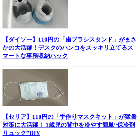
【ダイソー】110円の「歯ブラシスタンド」がまさ
かの大活躍！デスクのハンコをスッキリ立てるス
マートな事務収納ハック
【セリア】110円の「手作りマスクキット」が猛暑
対策に大活躍！ 1歳児の背中を冷やす簡単“保冷剤
リュック”DIY