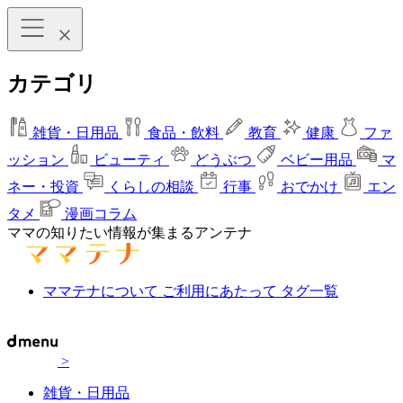
カテゴリ
雑貨・日用品
食品・飲料
教育
健康
ファ
ッション
ビューティ
どうぶつ
ベビー用品
マ
ネー・投資
くらしの相談
行事
おでかけ
エン
タメ
漫画コラム
ママの知りたい情報が集まるアンテナ
ママテナについて
ご利用にあたって
タグ一覧
>
雑貨・日用品