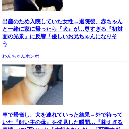
出産のため入院していた女性→退院後、赤ちゃん
と一緒に家に帰ったら『犬』が…尊すぎる『初対
面の光景』に反響「優しいお兄ちゃんになりそ
う」
わんちゃんホンポ
車で帰省し、犬を連れていった結果→外で待って
いた『飼い主の母』を発見した瞬間…『尊すぎる