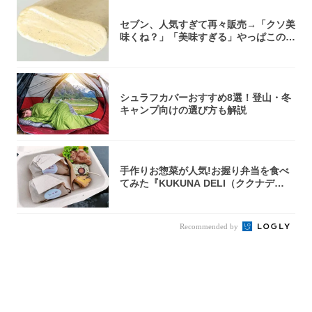
セブン、人気すぎて再々販売→「クソ美
味くね？」「美味すぎる」やっぱこのク
オリティ...
シュラフカバーおすすめ8選！登山・冬
キャンプ向けの選び方も解説
手作りお惣菜が人気!お握り弁当を食べ
てみた『KUKUNA DELI（ククナデ
リ）...
Recommended by