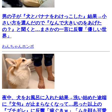
男の子が『犬とバナナをわけっこした』結果→小
さい方を選んだので『なんで大きいのをあげた
の？』と聞くと…まさかの一言に反響「優しい世
界」
わんちゃんホンポ
夜中、犬をお風呂に入れた結果→洗い始めた途端
に『文句』が止まらなくなって…思った以上の
『ブチギレ』に反響「歯ぐきｗ」「ムキ顔も可愛