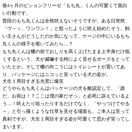
後4ヶ月のビションフリーゼ「もち丸」くんの可愛くて面白
い行動です。
普段のもち丸くんは全然吠えないそうですが、ある日突然
「ヴ～ッ、ワンワン！」と怒ったように吠え始めたそう。飼
い主さんがどうしたのか気になって、ケージの中にいるもち
丸くんの様子を覗いてみたら…？
もち丸くんは柵の前でおしりを高く上げたまま上半身だけ低
くするという、犬が威嚇する時によく見せるポーズをとって
いたとか。そして柵の向こうにはトイレシートが置いてあ
り、パッケージにはニコッと笑っている犬の姿が。
犬生１周目すぎる光景に爆笑
どうやらもち丸くんはパッケージの犬を敵認定して、「誰
だ、お前は！？ここは僕の家だぞっ」と必死に訴えているよ
う…！吠えたり唸ったりするだけでなく、「やっつけてやる
～」と引っ掻くような仕草を見せる場面も。ご本人は至って
真剣ですが、犬生１周目すぎる姿が可愛くて思わず笑ってし
まいます。