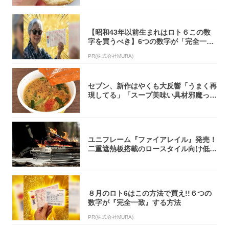
【昭和43年以前生まれはロト６この数
字を買うべき】6つの数字が「完全一
致」する方...
PR(株式会社MURA)
セブン、新作はやくも大反響「うまく再
現してる」「スープ美味い具材邪魔って
くらい美...
ユニフレーム『ファイアレイル』発売！
二重遮熱板搭載のロースタイル向け低型
焚き火台
８月のロト6はこの方法で買え!!６つの
数字が『完全一致』する方法
PR(株式会社MURA)