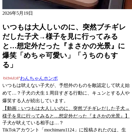
2026年5月19日
いつもは大人しいのに、突然ブチギレ
だした子犬→様子を見に行ってみる
と…想定外だった『まさかの光景』に
爆笑「めちゃ可愛い」「うちのもす
る」
わんちゃんホンポ
いつもは吠えない子犬が、予想外のものを敵認定して吠え始
めて…？子犬の犬生１周目すぎる行動に、キュンとする人や
爆笑する人が続出しています。
【動画：いつもは大人しいのに、突然ブチギレだした子犬→
様子を見に行ってみると…想定外だった『まさかの光景』】
子犬が吠えている相手は…？
TikTokアカウント「mochimaru1124」に投稿されたのは、生