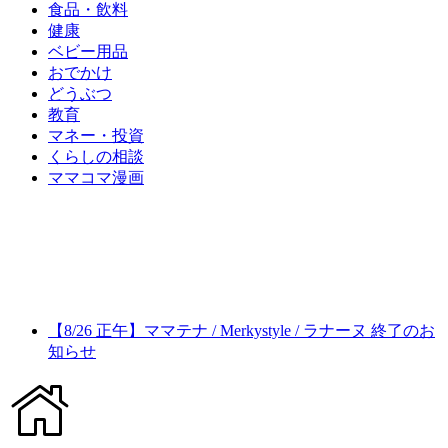
食品・飲料
健康
ベビー用品
おでかけ
どうぶつ
教育
マネー・投資
くらしの相談
ママコマ漫画
【8/26 正午】ママテナ / Merkystyle / ラナーヌ 終了のお
知らせ