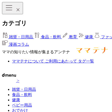
カテゴリ
雑貨・日用品
食品・飲料
教育
健康
ファ
漫画コラム
ママの知りたい情報が集まるアンテナ
ママテナについて
ご利用にあたって
タグ一覧
>
雑貨・日用品
食品・飲料
健康
ベビー用品
おでかけ