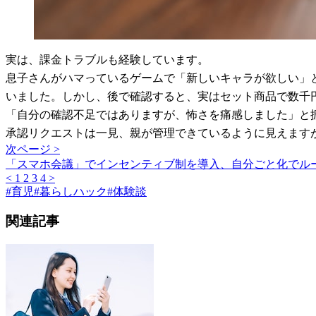
実は、課金トラブルも経験しています。
息子さんがハマっているゲームで「新しいキャラが欲しい」
いました。しかし、後で確認すると、実はセット商品で数千
「自分の確認不足ではありますが、怖さを痛感しました」と
承認リクエストは一見、親が管理できているように見えます
次ページ >
「スマホ会議」でインセンティブ制を導入、自分ごと化でル
<
1
2
3
4
>
#
育児
#
暮らしハック
#
体験談
関連記事