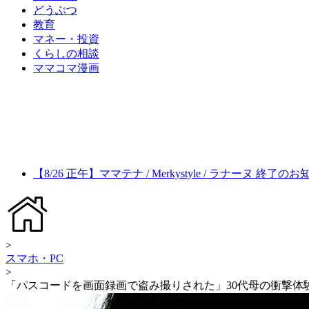
どうぶつ
教育
マネー・投資
くらしの相談
ママコマ漫画
【8/26 正午】ママテナ / Merkystyle / ラナーヌ 終了の
>
スマホ・PC
>
「パスコードを画面録画で盗み撮りされた」30代母の衝撃体