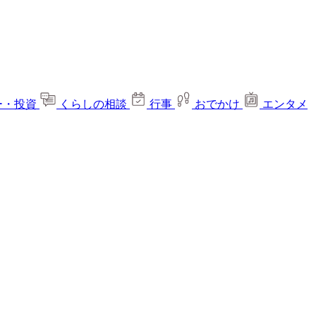
ー・投資
くらしの相談
行事
おでかけ
エンタメ