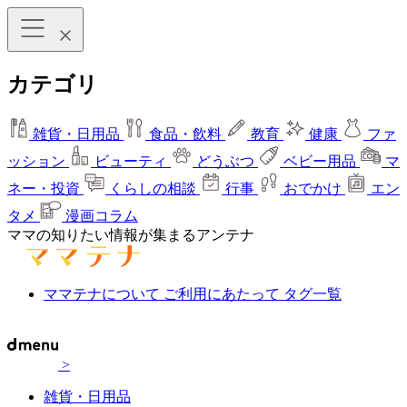
カテゴリ
雑貨・日用品
食品・飲料
教育
健康
ファ
ッション
ビューティ
どうぶつ
ベビー用品
マ
ネー・投資
くらしの相談
行事
おでかけ
エン
タメ
漫画コラム
ママの知りたい情報が集まるアンテナ
ママテナについて
ご利用にあたって
タグ一覧
>
雑貨・日用品