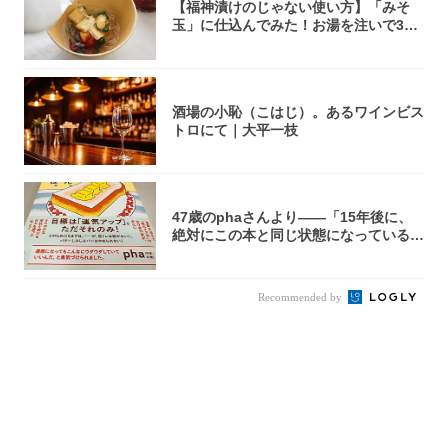
【福神漬けのじゃない使い方】「みそ
玉」に仕込んでみた！お湯を注いで30
秒で…朝の...
酒場の小恥（こはじ）。あるワインビス
トロにて｜大平一枝
47歳のphaさんより――「15年後に、
絶対にこの本と同じ状態になっている自
信が...
Recommended by