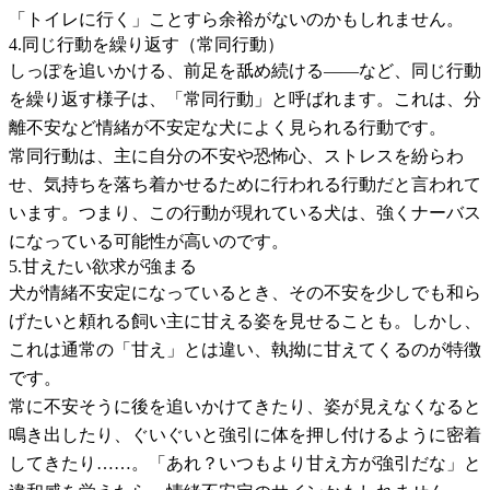
「トイレに行く」ことすら余裕がないのかもしれません。
4.同じ行動を繰り返す（常同行動）
しっぽを追いかける、前足を舐め続ける——など、同じ行動
を繰り返す様子は、「常同行動」と呼ばれます。これは、分
離不安など情緒が不安定な犬によく見られる行動です。
常同行動は、主に自分の不安や恐怖心、ストレスを紛らわ
せ、気持ちを落ち着かせるために行われる行動だと言われて
います。つまり、この行動が現れている犬は、強くナーバス
になっている可能性が高いのです。
5.甘えたい欲求が強まる
犬が情緒不安定になっているとき、その不安を少しでも和ら
げたいと頼れる飼い主に甘える姿を見せることも。しかし、
これは通常の「甘え」とは違い、執拗に甘えてくるのが特徴
です。
常に不安そうに後を追いかけてきたり、姿が見えなくなると
鳴き出したり、ぐいぐいと強引に体を押し付けるように密着
してきたり……。「あれ？いつもより甘え方が強引だな」と