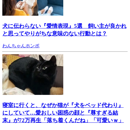
犬に伝わらない『愛情表現』5選 飼い主が良かれ
と思ってやりがちな意味のない行動とは？
わんちゃんホンポ
寝室に行くと、なぜか猫が『犬をベッド代わり』
にしていて…愛おしい困惑の顔と『尊すぎる結
末』が72万再生「落ち着くんだね」「可愛いｗ」