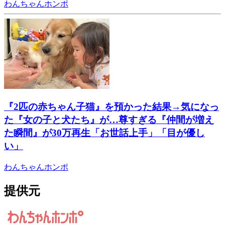
わんちゃんホンポ
『2匹の赤ちゃん子猫』を預かった結果→気になっ
た『女の子と犬たち』が…尊すぎる『仲間が増え
た瞬間』が30万再生「お世話上手」「目が優し
い」
わんちゃんホンポ
提供元