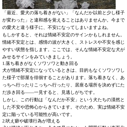
「最近、愛犬の落ち着きがない」「なんだか以前と少し様子
が変わった」と違和感を覚えることはありませんか。今まで
の愛犬と違う様子に、不安になってしまいますよね。
もしかすると、それは情緒不安定のサインかもしれません。
情緒不安定とは、感情の波が大きく、ストレスや不安を感じ
やすい状態を指します。ここでは、そんな情緒不安定な犬が
みせるサインをみていきましょう。
1.落ち着きがなくソワソワと動き回る
犬が情緒不安定になっているときは、目的もなくソワソワし
た様子で部屋を徘徊することがあります。落ち着きなく、あ
っちへ行ったりこっちへ行ったり、居座る場所を決めずにた
だ歩き回る——一見すると、見逃しがちです。
しかし、この行動は「なんだか不安」という犬たちの漠然と
した不安や恐怖心からきています。そのため、実は情緒不安
定に陥っている可能性が高いです。
2.吠え癖や破壊行為が増える