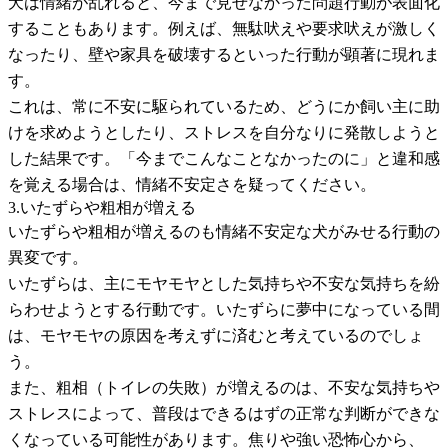
犬は情緒が乱れると、今まで見せなかった問題行動が表面化
することもあります。例えば、無駄吠えや要求吠えが激しく
なったり、壁や家具を破壊するといった行動が顕著に現れま
す。
これは、常に不安に駆られているため、どうにか飼い主に助
けを求めようとしたり、ストレスを自分なりに発散しようと
した結果です。「今までこんなことなかったのに」と違和感
を覚える場合は、情緒不安定さを疑ってください。
3.いたずらや粗相が増える
いたずらや粗相が増えるのも情緒不安定な犬がみせる行動の
異変です。
いたずらは、主にモヤモヤとした気持ちや不安な気持ちを紛
らわせようとする行動です。いたずらに夢中になっている間
は、モヤモヤの原因を考えずに済むと考えているのでしょ
う。
また、粗相（トイレの失敗）が増えるのは、不安な気持ちや
ストレスによって、普段はできるはずの正常な判断ができな
くなっている可能性があります。焦りや強い恐怖心から、