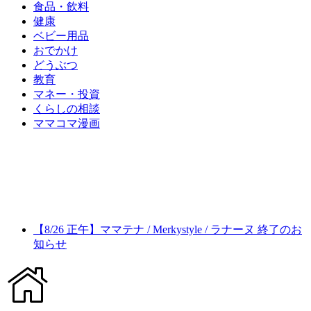
食品・飲料
健康
ベビー用品
おでかけ
どうぶつ
教育
マネー・投資
くらしの相談
ママコマ漫画
【8/26 正午】ママテナ / Merkystyle / ラナーヌ 終了のお
知らせ