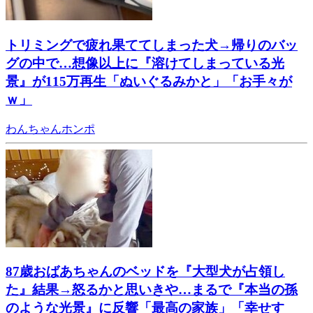
トリミングで疲れ果ててしまった犬→帰りのバッ
グの中で…想像以上に『溶けてしまっている光
景』が115万再生「ぬいぐるみかと」「お手々が
ｗ」
わんちゃんホンポ
87歳おばあちゃんのベッドを『大型犬が占領し
た』結果→怒るかと思いきや…まるで『本当の孫
のような光景』に反響「最高の家族」「幸せす