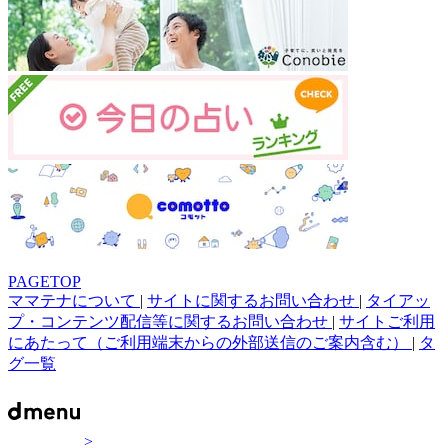
PAGETOP
ママテナについて
|
サイトに関するお問い合わせ
|
タイアッ
プ・コンテンツ配信等に関するお問い合わせ
|
サイトご利用
にあたって（ご利用端末からの外部送信のご案内含む）
|
タ
グ一覧
>