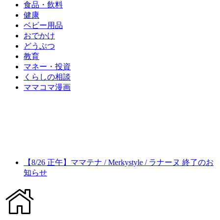
食品・飲料
健康
ベビー用品
おでかけ
どうぶつ
教育
マネー・投資
くらしの相談
ママコマ漫画
【8/26 正午】ママテナ / Merkystyle / ラナーヌ 終了のお
知らせ