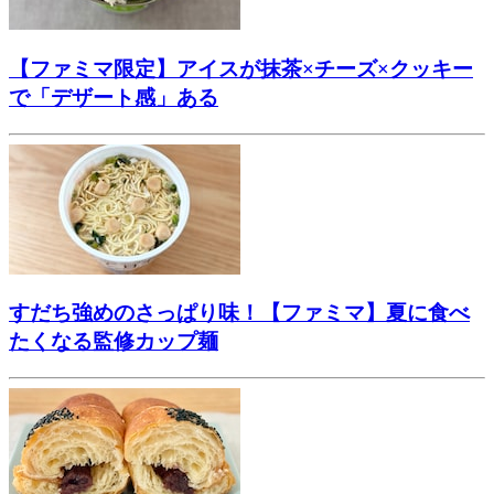
【ファミマ限定】アイスが抹茶×チーズ×クッキー
で「デザート感」ある
すだち強めのさっぱり味！【ファミマ】夏に食べ
たくなる監修カップ麺