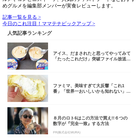
めグルメを編集部メンバーが実食レビューします。
記事一覧を見る >
今日のこれ注目！ママテナピックアップ >
人気記事ランキング
アイス、だまされたと思ってやってみて
「たったこれだけ」突破ファイル放送で
大注目！...
ファミマ、美味すぎて大反響「これ1
番」「世界一おいしいかも知れない」
「飲めそう」
８月のロト6はこの方法で買え!!６つの
数字が『完全一致』する方法
PR(株式会社MURA)