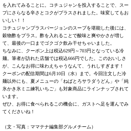
を入れてみることに。コチュジャンを投入することで、スー
プにさらなる辛さとコクがプラスされました。味変してもお
いしい！！
コチュジャンプラスバージョンのスープを堪能した後には、
穀物酢をプラス。酢を入れることで酸味と爽やかさが増し
て、最後の一口までゴクゴク飲み干せちゃいました。
ちなみに、クーポン上は税込629円～703円となっている冷
麺。筆者が訪れた店舗では税込666円でした。このおいしさ
が、こんなお得に味わえちゃうなんて、うれしすぎます！
クーポンの配信期間は6月10日（水）まで。今回注文した冷
麺以外にも、夏メニューの「ねばとろサラダうどん」や「純
氷かき氷ミニ練乳いちご」も対象商品にラインナップされて
います。
ぜひ、お得に食べられるこの機会に、ガストへ足を運んでみ
てくださいね！
（文・写真：ママテナ編集部グルメチーム）