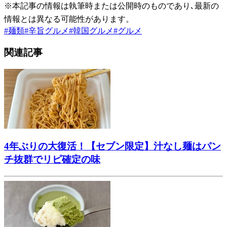
※本記事の情報は執筆時または公開時のものであり､最新の
情報とは異なる可能性があります。
#
麺類
#
辛旨グルメ
#
韓国グルメ
#
グルメ
関連記事
4年ぶりの大復活！【セブン限定】汁なし麺はパン
チ抜群でリピ確定の味