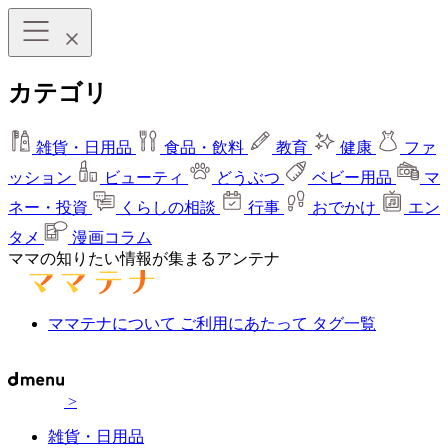
カテゴリ
雑貨・日用品
食品・飲料
教育
健康
ファ
ッション
ビューティ
どうぶつ
ベビー用品
マ
ネー・投資
くらしの相談
行事
おでかけ
エン
タメ
漫画コラム
ママの知りたい情報が集まるアンテナ
ママテナについて
ご利用にあたって
タグ一覧
>
雑貨・日用品