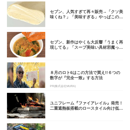
セブン、人気すぎて再々販売→「クソ美
味くね？」「美味すぎる」やっぱこのク
オリティ...
セブン、新作はやくも大反響「うまく再
現してる」「スープ美味い具材邪魔って
くらい美...
８月のロト6はこの方法で買え!!６つの
数字が『完全一致』する方法
PR(株式会社MURA)
ユニフレーム『ファイアレイル』発売！
二重遮熱板搭載のロースタイル向け低型
焚き火台