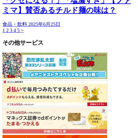
「クセになる！」「塩濃すぎ」【ファ
ミマ】賛否あるチルド麺の味は？
食品・飲料
2025年6月25日
1
2
3
4
5
>
その他サービス