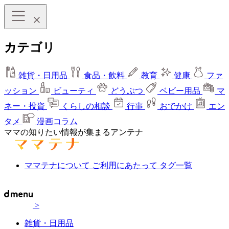
カテゴリ
雑貨・日用品
食品・飲料
教育
健康
ファ
ッション
ビューティ
どうぶつ
ベビー用品
マ
ネー・投資
くらしの相談
行事
おでかけ
エン
タメ
漫画コラム
ママの知りたい情報が集まるアンテナ
ママテナについて
ご利用にあたって
タグ一覧
>
雑貨・日用品