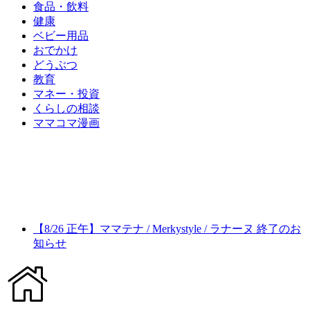
食品・飲料
健康
ベビー用品
おでかけ
どうぶつ
教育
マネー・投資
くらしの相談
ママコマ漫画
【8/26 正午】ママテナ / Merkystyle / ラナーヌ 終了のお
知らせ