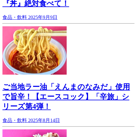
『丼』絶対食べて！
食品・飲料
2025年9月9日
ご当地ラー油「えんまのなみだ」使用
で旨辛！【エースコック】「辛旅」シ
リーズ第4弾！
食品・飲料
2025年8月14日