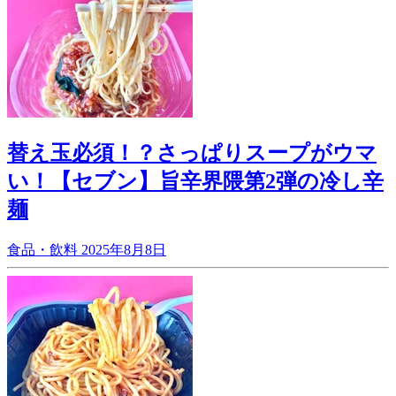
替え玉必須！？さっぱりスープがウマ
い！【セブン】旨辛界隈第2弾の冷し辛
麺
食品・飲料
2025年8月8日