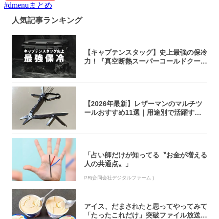
#
dmenuまとめ
人気記事ランキング
【キャプテンスタッグ】史上最強の保冷
力！『真空断熱スーパーコールドクーラ
ーボック...
【2026年最新】レザーマンのマルチツ
ールおすすめ11選｜用途別で活躍する
モデル...
「占い師だけが知ってる〝お金が増える
人の共通点〟」
PR(合同会社デジタルファーム )
アイス、だまされたと思ってやってみて
「たったこれだけ」突破ファイル放送で