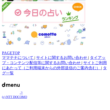
PAGETOP
ママテナについて
|
サイトに関するお問い合わせ
|
タイアッ
プ・コンテンツ配信等に関するお問い合わせ
|
サイトご利用
にあたって（ご利用端末からの外部送信のご案内含む）
|
タ
グ一覧
>
(c) NTT DOCOMO