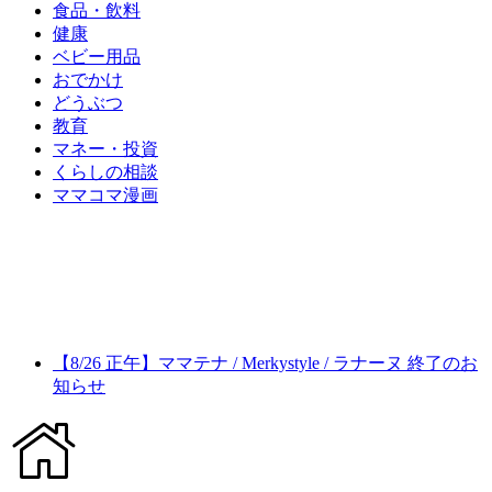
食品・飲料
健康
ベビー用品
おでかけ
どうぶつ
教育
マネー・投資
くらしの相談
ママコマ漫画
【8/26 正午】ママテナ / Merkystyle / ラナーヌ 終了のお
知らせ