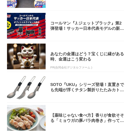
大注目！...
コールマン『J.ジェットブラック』第2
弾登場！サッカー日本代表モデルの新作
5アイ...
あなたの金運はどう？宝くじに縁がある
時、金運はこう変わる
PR(合同会社デジタルファーム )
SOTO『UKU』シリーズ登場！直置きで
も先端が浮くチタン製折りたたみカトラ
リー
【薬味じゃない食べ方】香りが食欲そそ
る「ミョウガの豚バラ肉巻き」作ってみ
た！辛み...