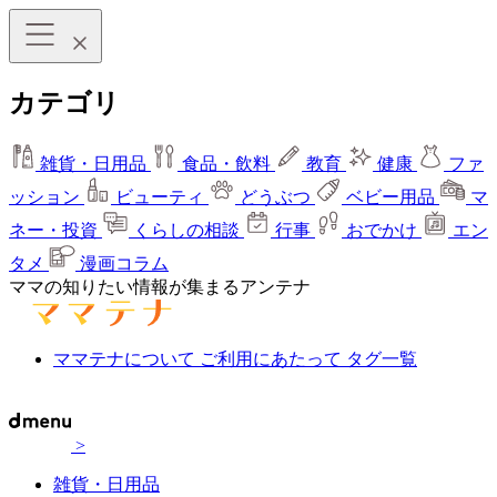
カテゴリ
雑貨・日用品
食品・飲料
教育
健康
ファ
ッション
ビューティ
どうぶつ
ベビー用品
マ
ネー・投資
くらしの相談
行事
おでかけ
エン
タメ
漫画コラム
ママの知りたい情報が集まるアンテナ
ママテナについて
ご利用にあたって
タグ一覧
>
雑貨・日用品