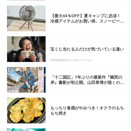
【最大44％OFF】夏キャンプに必須！
冷感アイテムがお買い得。スノーピー
ク・ロゴ...
宝くじ当たる人だけが気づいている違い
PR(合同会社デジタルファーム )
「十二国記」7年ぶりの最新作『幽冥の
岸』書影が初公開。山田章博が描くのは
謎めいた...
もっちり食感がやみつき！オクラのもち
もち焼き