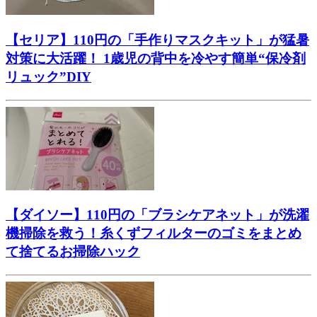
【セリア】110円の「手作りマスクキット」が猛暑
対策に大活躍！ 1歳児の背中を冷やす簡単“保冷剤
リュック”DIY
【ダイソー】110円の「ブラシケアネット」が洗濯
機掃除を救う！糸くずフィルターのゴミをまとめ
て捨てるお掃除ハック