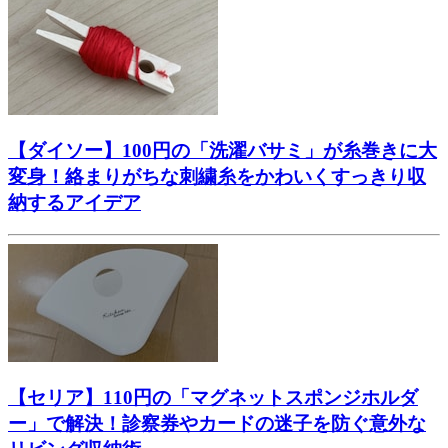
【ダイソー】100円の「洗濯バサミ」が糸巻きに大
変身！絡まりがちな刺繍糸をかわいくすっきり収
納するアイデア
【セリア】110円の「マグネットスポンジホルダ
ー」で解決！診察券やカードの迷子を防ぐ意外な