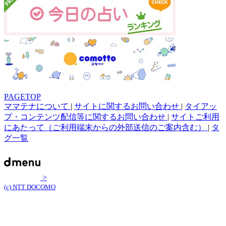
PAGETOP
ママテナについて
|
サイトに関するお問い合わせ
|
タイアッ
プ・コンテンツ配信等に関するお問い合わせ
|
サイトご利用
にあたって（ご利用端末からの外部送信のご案内含む）
|
タ
グ一覧
>
(c) NTT DOCOMO