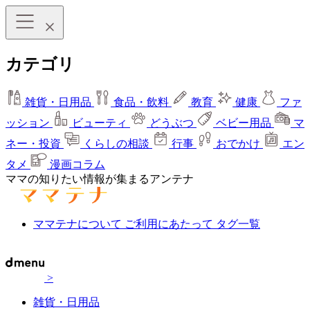
カテゴリ
雑貨・日用品
食品・飲料
教育
健康
ファ
ッション
ビューティ
どうぶつ
ベビー用品
マ
ネー・投資
くらしの相談
行事
おでかけ
エン
タメ
漫画コラム
ママの知りたい情報が集まるアンテナ
ママテナについて
ご利用にあたって
タグ一覧
>
雑貨・日用品