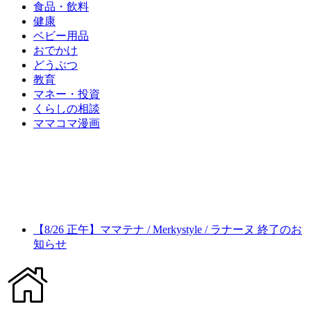
食品・飲料
健康
ベビー用品
おでかけ
どうぶつ
教育
マネー・投資
くらしの相談
ママコマ漫画
【8/26 正午】ママテナ / Merkystyle / ラナーヌ 終了のお
知らせ