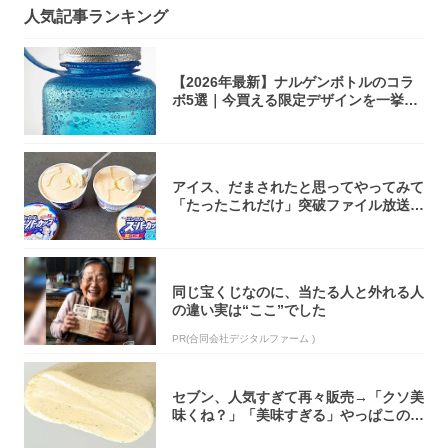
人気記事ランキング
【2026年最新】ナルゲンボトルのコラ
ボ5選｜今買える限定デザインを一挙紹
介！
アイス、だまされたと思ってやってみて
「たったこれだけ」突破ファイル放送で
大注目！...
同じ宝くじなのに、当たる人と外れる人
の違い実は“ここ”でした
PR(合同会社デジタルファーム )
セブン、人気すぎて再々販売→「クソ美
味くね？」「美味すぎる」やっぱこのク
オリティ...