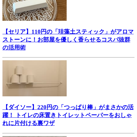
【セリア】110円の「珪藻土スティック」がアロマ
ストーンに！お部屋を優しく香らせるコスパ抜群
の活用術
【ダイソー】220円の「つっぱり棒」がまさかの活
躍！ トイレの床置きトイレットペーパーをおしゃ
れに片付ける裏ワザ